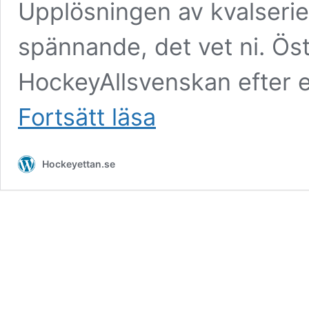
Upplösningen av kvalserie
spännande, det vet ni. Ös
HockeyAllsvenskan efter 
Förslaget
Fortsätt läsa
–
så
här
Hockeyettan.se
spelas
Hockeyettan
säsongen
22/23
*
Fyra
lag
byter
serie
i
höst