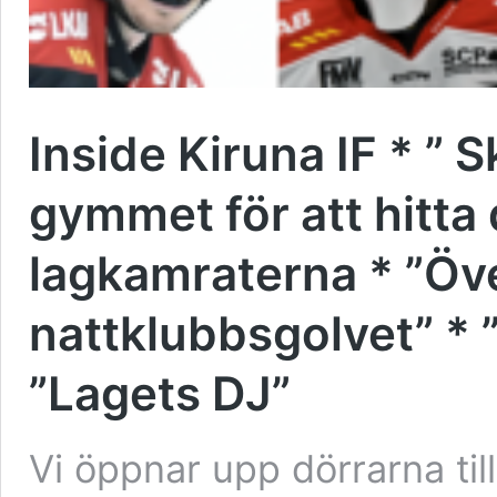
Inside Kiruna IF * ” S
gymmet för att hitta 
lagkamraterna * ”Öv
nattklubbsgolvet” *
”Lagets DJ”
Vi öppnar upp dörrarna til