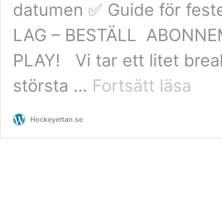
datumen ✅ Guide för fes
LAG – BESTÄLL ABONN
PLAY! Vi tar ett litet break
Slutspele
största …
Fortsätt läsa
i
Hockeyet
våren
Hockeyettan.se
2026
*
Då
börjar
det
*
Så
går
det
till