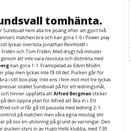
undsvall tomhänta.
r Sundsvall hem alla tre poäng efter att gjort två
r annars matchen bra och kan göra 1-0 i Power play
ott lyckas överlista Jonathan Reinholdt i
 Fridén och Tom Fridén. Med drygt två minuter
lva genom att inte vara resoluta och distinkta med
iberg
kan göra 1-1. Framspelad av Edvin Modin.
r play men lyckas inte få till det. Pucken går för
ra i sitt box play. Inte ens i fem mot mot tre lyckas
 pressar istället Sundsvall på för ett ledningsmål,
 och hinner uppfatta att
Alfred Bergman
sticker
på den öppna ytan för Alfred att åka in i. Ett
fred och vi får gå till pausvila med ledning 2-1.
 kontroll på matchen men våra egna misstag blir
drar på oss en utvisning på grund av varningar. Den
när pucken styrs in av Hugo Hells klubba, med 7.30