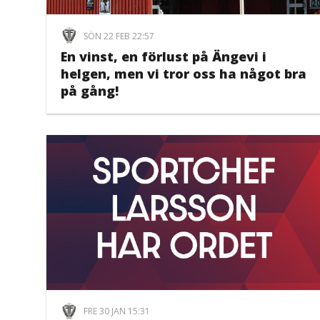
SÖN 22 FEB 22:57
En vinst, en förlust på Ängevi i
helgen, men vi tror oss ha något bra
på gång!
FRE 30 JAN 15:31