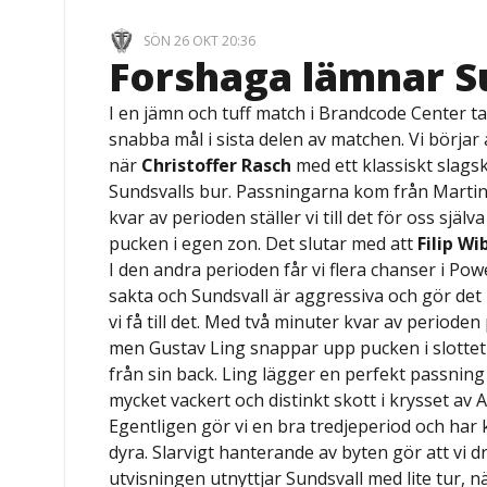
SÖN 26 OKT 20:36
Forshaga lämnar S
I en jämn och tuff match i Brandcode Center ta
snabba mål i sista delen av matchen. Vi börja
när
Christoffer Rasch
med ett klassiskt slagsk
Sundsvalls bur. Passningarna kom från Martin
kvar av perioden ställer vi till det för oss sjä
pucken i egen zon. Det slutar med att
Filip W
I den andra perioden får vi flera chanser i Powe
sakta och Sundsvall är aggressiva och gör det b
vi få till det. Med två minuter kvar av perioden
men Gustav Ling snappar upp pucken i slottet
från sin back. Ling lägger en perfekt passning 
mycket vackert och distinkt skott i krysset av Al
Egentligen gör vi en bra tredjeperiod och har
dyra. Slarvigt hanterande av byten gör att vi 
utvisningen utnyttjar Sundsvall med lite tur, 