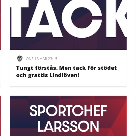
ONS 18 MAR 23:15
Tungt förstås. Men tack för stödet
och grattis Lindlöven!