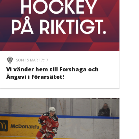
SÖN 15 MAR 17:17
Vi vänder hem till Forshaga och
Ängevi i förarsätet!