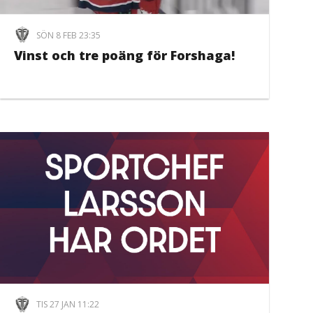
SÖN 8 FEB 23:35
Vinst och tre poäng för Forshaga!
TIS 27 JAN 11:22