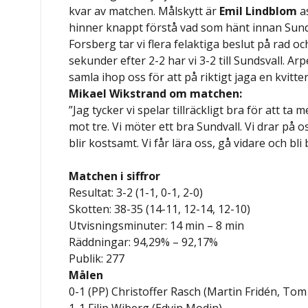
kvar av matchen. Målskytt är
Emil
Lindblom
as
hinner knappt förstå vad som hänt innan Sundsv
Forsberg tar vi flera felaktiga beslut på rad o
sekunder efter 2-2 har vi 3-2 till Sundsvall. Ar
samla ihop oss för att på riktigt jaga en kvitte
Mikael Wikstrand om matchen:
”Jag tycker vi spelar tillräckligt bra för att t
mot tre. Vi möter ett bra Sundvall. Vi drar på o
blir kostsamt. Vi får lära oss, gå vidare och bli
Matchen i siffror
Resultat: 3-2 (1-1, 0-1, 2-0)
Skotten: 38-35 (14-11, 12-14, 12-10)
Utvisningsminuter: 14 min – 8 min
Räddningar: 94,29% – 92,17%
Publik: 277
Målen
0-1 (PP) Christoffer Rasch (Martin Fridén, Tom
1-1 Filip Wiberg (Edvin Modin)