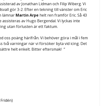
sisterad av Jonathan Lidman och Filip Wiberg. Vi
all gör 3-2. Efter en tekning till vänster om Eric
ch lämnar
Martin Arpe
helt ren framför Eric. Så 43
pe assisteras av Hugo Bergendal. Vi lyckas inte
ring utan förlusten är ett faktum.
a med oss poäng härifrån. Vi behöver göra i mål i fem
ss två varningar när vi försöker byta vid icing. Det
 bättre helt enkelt. Bitter eftersmak!
”
 Fridén)