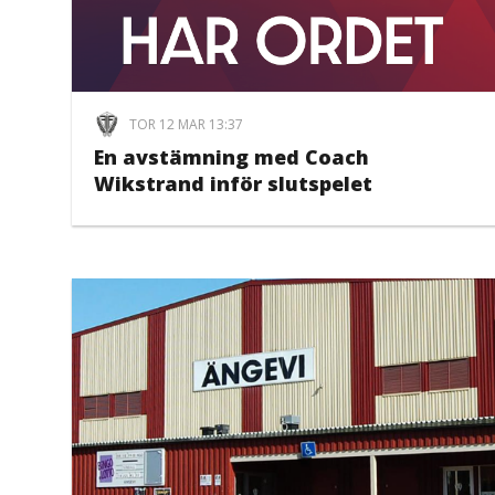
TOR 12 MAR 13:37
En avstämning med Coach
Wikstrand inför slutspelet