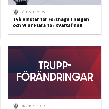
SÖN 15 FEB 22:45
Två vinster för Forshaga i helgen
och vi är klara för kvartsfinal!
ONS 28 JAN 19:32