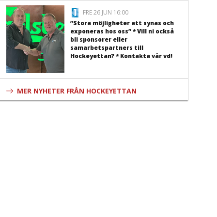
FRE 26 JUN 16:00
”Stora möjligheter att synas och
exponeras hos oss” * Vill ni också
bli sponsorer eller
samarbetspartners till
Hockeyettan? * Kontakta vår vd!
MER NYHETER FRÅN HOCKEYETTAN