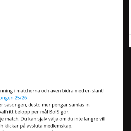
 spänning i matcherna och även bidra med en slant!
ongen 25/26
der säsongen, desto mer pengar samlas in.
 valfritt belopp per mål BoIS gör.
e match. Du kan själv välja om du inte längre vill
ch klickar på avsluta medlemskap.