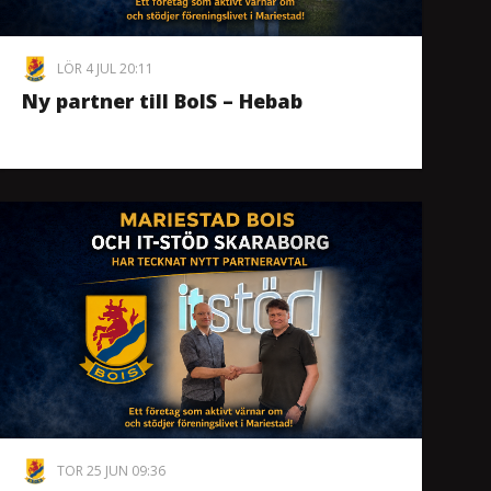
LÖR 4 JUL 20:11
Ny partner till BoIS – Hebab
TOR 25 JUN 09:36