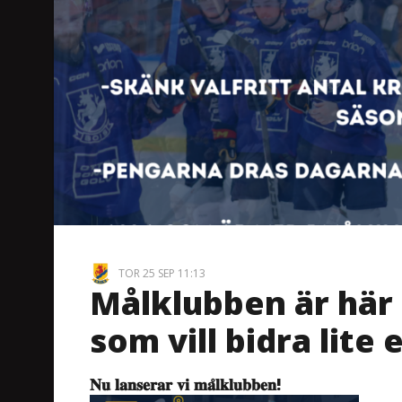
TOR 25 SEP 11:13
Målklubben är här 
som vill bidra lite 
𝐍𝐮 𝐥𝐚𝐧𝐬𝐞𝐫𝐚𝐫 𝐯𝐢 𝐦𝐚̊𝐥𝐤𝐥𝐮𝐛𝐛𝐞𝐧!