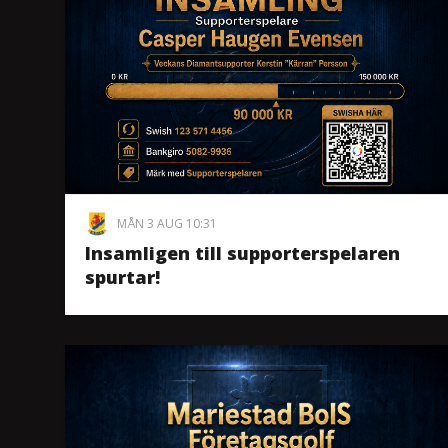
MÅN 3 AUG 10:31
Insamligen till supporterspelaren
spurtar!