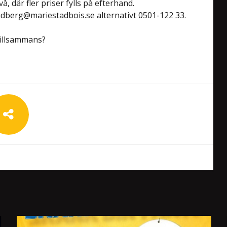
vå, där fler priser fylls på efterhand.
ndberg@mariestadbois.se
alternativt 0501-122 33.
tillsammans?