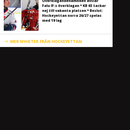
Överklagandenämnden avslår
Falu IF:s överklagan * KB 65 tackar
nej till vakanta platsen * Beslut:
Hockeyettan norra 26/27 spelas
med 19 lag
MER NYHETER FRÅN HOCKEYETTAN