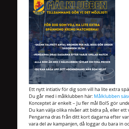
Ett nytt intiativ för dig som vill ha lite extra
Du går med i målklubben här:
Målklubben säs
Konceptet är enkelt – Ju fler mål BoIS gör un
Du kan välja olika nivåer att bidra på, eller ett
Pengarna dras från ditt kort dagarna efter varj
vara del av kampanjen, då loggar du bara in o