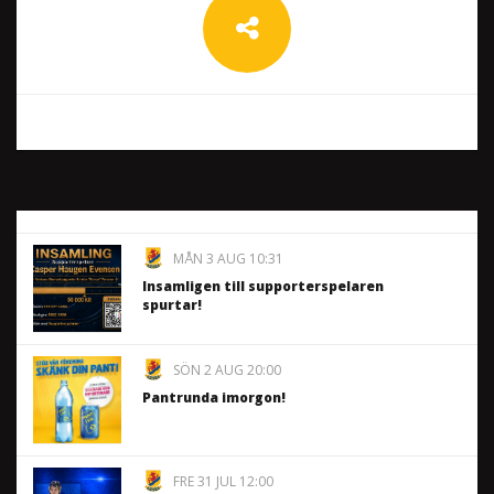
MÅN 3 AUG 10:31
Insamligen till supporterspelaren
spurtar!
SÖN 2 AUG 20:00
Pantrunda imorgon!
FRE 31 JUL 12:00