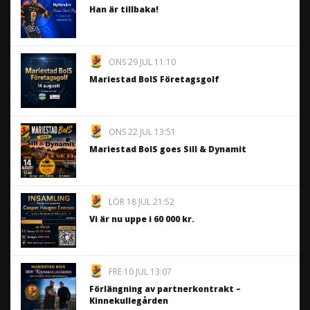
Han är tillbaka!
ONS 29 JUL 11:10
Mariestad BoIS Företagsgolf
ONS 22 JUL 13:51
Mariestad BoIS goes Sill & Dynamit
LÖR 18 JUL 21:52
Vi är nu uppe i 60 000 kr.
FRE 10 JUL 13:07
Förlängning av partnerkontrakt –
Kinnekullegården