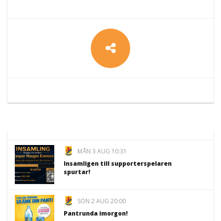
MÅN 3 AUG 10:31
Insamligen till supporterspelaren
spurtar!
SÖN 2 AUG 20:00
Pantrunda imorgon!