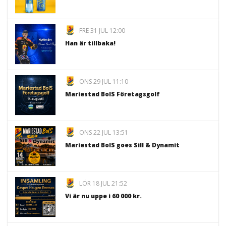
FRE 31 JUL 12:00
Han är tillbaka!
ONS 29 JUL 11:10
Mariestad BoIS Företagsgolf
ONS 22 JUL 13:51
Mariestad BoIS goes Sill & Dynamit
LÖR 18 JUL 21:52
Vi är nu uppe i 60 000 kr.