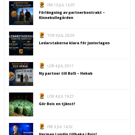
FRE 10 JUL 13:07
Förlängning av partnerkontrakt –
Kinnekullegården
TOR 9 JUL 20:29
Ledarstaberna klara för juniorlagen
LÖR 4 JUL 20:11
Ny partner till BoIS – Hebab
LÖR 4 JUL 19:27
Gör Bois en tjänst!
FRE 3 JUL 14:32
Herman Lundin tillbaka i Bois!