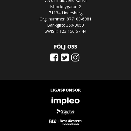
C/O: Lindlövens Kansli
Ishockeygatan 2
71134 Lindesberg
Org. nummer: 877100-6981
Bankgiro: 350-3653
SWISH: 123 156 67 44
FÖLJ OSS
LIGASPONSOR