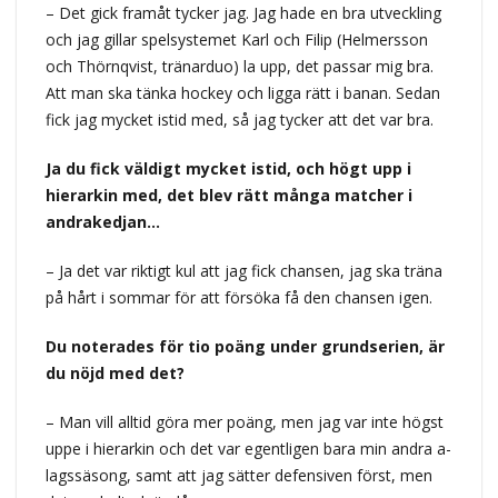
– Det gick framåt tycker jag. Jag hade en bra utveckling
och jag gillar spelsystemet Karl och Filip (Helmersson
och Thörnqvist, tränarduo) la upp, det passar mig bra.
Att man ska tänka hockey och ligga rätt i banan. Sedan
fick jag mycket istid med, så jag tycker att det var bra.
Ja du fick väldigt mycket istid, och högt upp i
hierarkin med, det blev rätt många matcher i
andrakedjan…
– Ja det var riktigt kul att jag fick chansen, jag ska träna
på hårt i sommar för att försöka få den chansen igen.
Du noterades för tio poäng under grundserien, är
du nöjd med det?
– Man vill alltid göra mer poäng, men jag var inte högst
uppe i hierarkin och det var egentligen bara min andra a-
lagssäsong, samt att jag sätter defensiven först, men