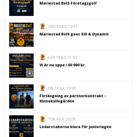
Mariestad BoIS Företagsgolf
ONS 22 JUL 13:51
Mariestad BoIS goes Sill & Dynamit
LÖR 18 JUL 21:52
Vi är nu uppe i 60 000 kr.
FRE 10 JUL 13:07
Förlängning av partnerkontrakt –
Kinnekullegården
TOR 9 JUL 20:29
Ledarstaberna klara för juniorlagen