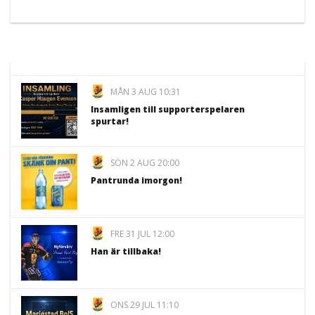
MÅN 3 AUG 10:31
Insamligen till supporterspelaren
spurtar!
SÖN 2 AUG 20:00
Pantrunda imorgon!
FRE 31 JUL 12:00
Han är tillbaka!
ONS 29 JUL 11:10