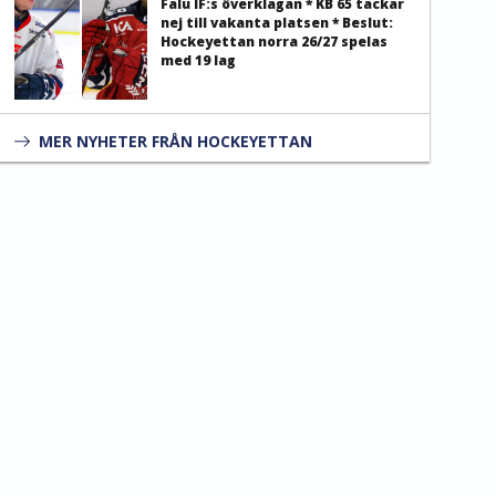
Falu IF:s överklagan * KB 65 tackar
nej till vakanta platsen * Beslut:
Hockeyettan norra 26/27 spelas
med 19 lag
MER NYHETER FRÅN HOCKEYETTAN