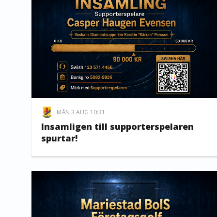
MÅN 3 AUG 10:31
Insamligen till supporterspelaren
spurtar!