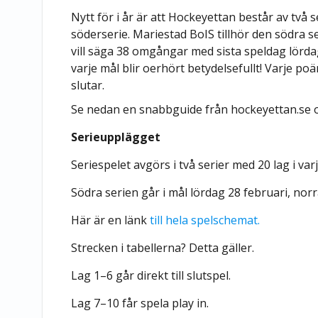
Nytt för i år är att Hockeyettan består av två s
söderserie. Mariestad BoIS tillhör den södra s
vill säga 38 omgångar med sista speldag lörda
varje mål blir oerhört betydelsefullt! Varje p
slutar.
Se nedan en snabbguide från hockeyettan.se o
Serieupplägget
Seriespelet avgörs i två serier med 20 lag i va
Södra serien går i mål lördag 28 februari, nor
Här är en länk
till hela spelschemat.
Strecken i tabellerna? Detta gäller.
Lag 1–6 går direkt till slutspel.
Lag 7–10 får spela play in.