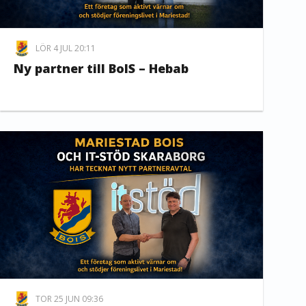
LÖR 4 JUL 20:11
Ny partner till BoIS – Hebab
TOR 25 JUN 09:36