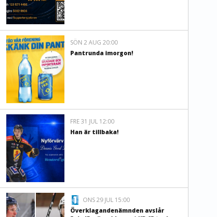
SÖN 2 AUG 20:00
Pantrunda imorgon!
FRE 31 JUL 12:00
Han är tillbaka!
ONS 29 JUL 15:00
Överklagandenämnden avslår