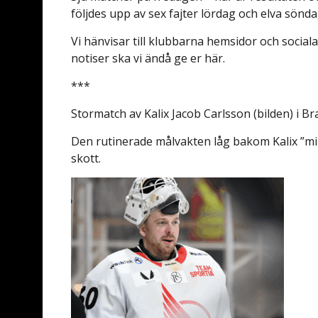
följdes upp av sex fajter lördag och elva sönda
Vi hänvisar till klubbarna hemsidor och soci
notiser ska vi ändå ge er här.
***
Stormatch av Kalix Jacob Carlsson (bilden) i B
Den rutinerade målvakten låg bakom Kalix ”min
skott.