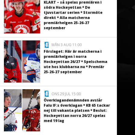
KLART – så spelas premiären i
södra Hockeyettan * De
tjuvstartar serien * Stormöte
direkt * Alla matcherna
premiärhelgen 25-26-27
september
MÅN 3 AUG 11:00
Förslaget: Här är matcherna i
premiärhelgen i norra
Hockeyettan 26/27 * Spelschema
ute hos klubbarna nu * Premiär
25-26-27 september
ONS 29 JUL 15:00
Överklagandenämnden avslår
Falu IF:s överklagan * KB 65 tackar
nej till vakanta platsen * Beslut:
Hockeyettan norra 26/27 spelas
med 19 lag