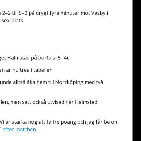
–2 till 5–2 på drygt fyra minuter mot Väsby i
 sex-plats.
t Halmstad på bortais (5–4).
 är nu trea i tabellen.
nde alltså åka hem till Norrköping med två
ålen, men satt också utvisad när Halmstad
. Vi är starka nog att ta tre poäng och jag får be om
T efter matchen.