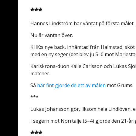
***
Hannes Lindström har väntat på första målet.
Nu är väntan över.
KHK:s nye back, inhämtad från Halmstad, sköt
med en ny seger (det blev ju 5–0 mot Mariesta
Karlskrona-duon Kalle Carlsson och Lukas Sjö
matcher.
Så
här fint gjorde de ett av målen
mot Grums.
***
Lukas Johansson gör, liksom hela Lindlöven, 
I segern mot Norrtälje (5–4) gjorde den 21-år
***