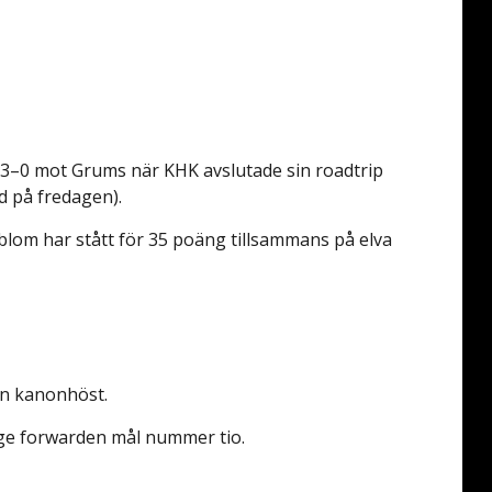
 3–0 mot Grums när KHK avslutade sin roadtrip
d på fredagen).
blom har stått för 35 poäng tillsammans på elva
en kanonhöst.
ige forwarden mål nummer tio.