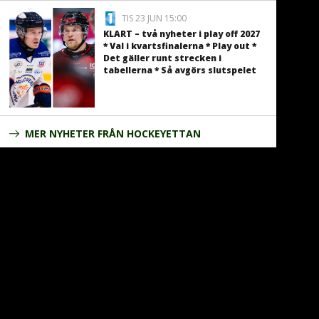
TIS 23 JUN 15:00
KLART – två nyheter i play off 2027
* Val i kvartsfinalerna * Play out *
Det gäller runt strecken i
tabellerna * Så avgörs slutspelet
MER NYHETER FRÅN HOCKEYETTAN