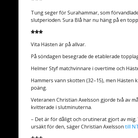
Tung seger för Surahammar, som förvandlade 2
slutperioden. Sura Blå har nu häng på en topp
***
Vita Hästen är på allvar.
På söndagen besegrade de etablerade topplage
Helmer Styf matchvinnare i overtime och Hästen
Hammers vann skotten (32–15), men Hästen ku
poäng.
Veteranen Christian Axelsson gjorde två av m
kvitterade i slutminuterna.
– Det är för dåligt och orutinerat gjort av mig
ursäkt för den, säger Christian Axelsson
till N