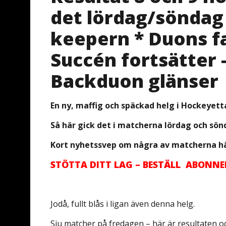
det lördag/söndag
keepern * Duons fa
Succén fortsätter –
Backduon glänser
En ny, maffig och späckad helg i Hockeyett
Så här gick det i matcherna lördag och sön
Kort nyhetssvep om några av matcherna h
STÖTTA DITT LAG – BESTÄLL ABONN
Jodå, fullt blås i ligan även denna helg.
Sju matcher på fredagen – här är resultaten o