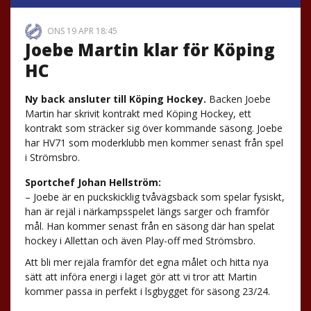
ONS 19 APR 18:45
Joebe Martin klar för Köping
HC
Ny back ansluter till Köping Hockey.
Backen Joebe
Martin har skrivit kontrakt med Köping Hockey, ett
kontrakt som sträcker sig över kommande säsong. Joebe
har HV71 som moderklubb men kommer senast från spel
i Strömsbro.
Sportchef Johan Hellström:
– Joebe är en puckskicklig tvåvägsback som spelar fysiskt,
han är rejäl i närkampsspelet längs sarger och framför
mål. Han kommer senast från en säsong där han spelat
hockey i Allettan och även Play-off med Strömsbro.
Att bli mer rejäla framför det egna målet och hitta nya
sätt att införa energi i laget gör att vi tror att Martin
kommer passa in perfekt i lsgbygget för säsong 23/24.