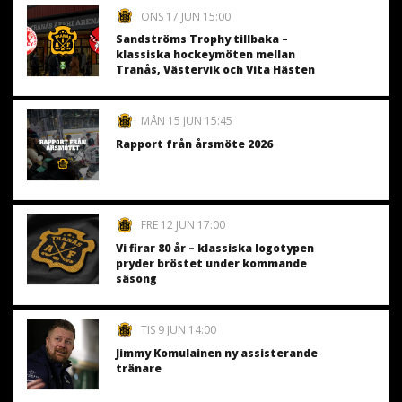
ONS 17 JUN 15:00
Sandströms Trophy tillbaka –
klassiska hockeymöten mellan
Tranås, Västervik och Vita Hästen
MÅN 15 JUN 15:45
Rapport från årsmöte 2026
FRE 12 JUN 17:00
Vi firar 80 år – klassiska logotypen
pryder bröstet under kommande
säsong
TIS 9 JUN 14:00
Jimmy Komulainen ny assisterande
tränare