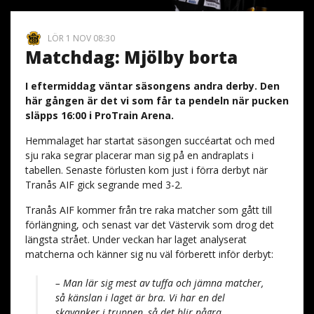
LÖR 1 NOV 08:30
Matchdag: Mjölby borta
I eftermiddag väntar säsongens andra derby. Den
här gången är det vi som får ta pendeln när pucken
släpps 16:00 i ProTrain Arena.
Hemmalaget har startat säsongen succéartat och med
sju raka segrar placerar man sig på en andraplats i
tabellen. Senaste förlusten kom just i förra derbyt när
Tranås AIF gick segrande med 3-2.
Tranås AIF kommer från tre raka matcher som gått till
förlängning, och senast var det Västervik som drog det
längsta strået. Under veckan har laget analyserat
matcherna och känner sig nu väl förberett inför derbyt:
– Man lär sig mest av tuffa och jämna matcher,
så känslan i laget är bra. Vi har en del
skavanker i truppen, så det blir några