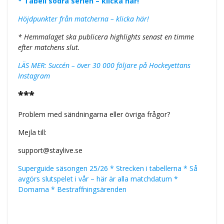
* Tabell södra serien – klicka här!
Höjdpunkter från matcherna – klicka här!
* Hemmalaget ska publicera highlights senast en timme
efter matchens slut.
LÄS MER: Succén – över 30 000 följare på Hockeyettans
Instagram
***
Problem med sändningarna eller övriga frågor?
Mejla till:
support@staylive.se
Superguide säsongen 25/26 * Strecken i tabellerna * Så
avgörs slutspelet i vår – här är alla matchdatum *
Domarna * Bestraffningsärenden