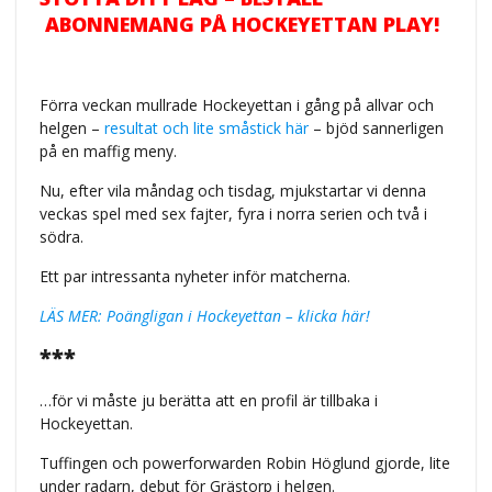
ABONNEMANG PÅ HOCKEYETTAN PLAY!
Förra veckan mullrade Hockeyettan i gång på allvar och
helgen –
resultat och lite småstick här
– bjöd sannerligen
på en maffig meny.
Nu, efter vila måndag och tisdag, mjukstartar vi denna
veckas spel med sex fajter, fyra i norra serien och två i
södra.
Ett par intressanta nyheter inför matcherna.
LÄS MER: Poängligan i Hockeyettan – klicka här!
***
…för vi måste ju berätta att en profil är tillbaka i
Hockeyettan.
Tuffingen och powerforwarden Robin Höglund gjorde, lite
under radarn, debut för Grästorp i helgen.