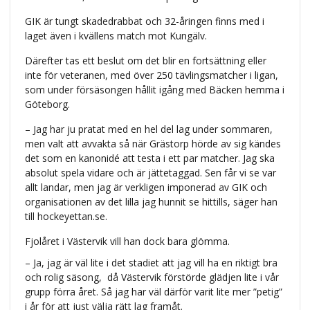
GIK är tungt skadedrabbat och 32-åringen finns med i
laget även i kvällens match mot Kungälv.
Därefter tas ett beslut om det blir en fortsättning eller
inte för veteranen, med över 250 tävlingsmatcher i ligan,
som under försäsongen hållit igång med Bäcken hemma i
Göteborg.
– Jag har ju pratat med en hel del lag under sommaren,
men valt att avvakta så när Grästorp hörde av sig kändes
det som en kanonidé att testa i ett par matcher. Jag ska
absolut spela vidare och är jättetaggad. Sen får vi se var
allt landar, men jag är verkligen imponerad av GIK och
organisationen av det lilla jag hunnit se hittills, säger han
till hockeyettan.se.
Fjolåret i Västervik vill han dock bara glömma.
– Ja, jag är väl lite i det stadiet att jag vill ha en riktigt bra
och rolig säsong, då Västervik förstörde glädjen lite i vår
grupp förra året. Så jag har väl därför varit lite mer ”petig”
i år för att just välja rätt lag framåt.