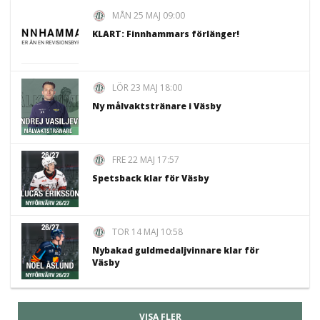
MÅN 25 MAJ 09:00
KLART: Finnhammars förlänger!
LÖR 23 MAJ 18:00
Ny målvaktstränare i Väsby
FRE 22 MAJ 17:57
Spetsback klar för Väsby
TOR 14 MAJ 10:58
Nybakad guldmedaljvinnare klar för
Väsby
VISA FLER