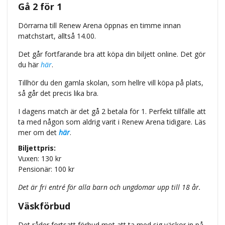
Gå 2 för 1
Dörrarna till Renew Arena öppnas en timme innan
matchstart, alltså 14.00.
Det går fortfarande bra att köpa din biljett online. Det gör
du här
här
.
Tillhör du den gamla skolan, som hellre vill köpa på plats,
så går det precis lika bra.
I dagens match är det gå 2 betala för 1. Perfekt tillfälle att
ta med någon som aldrig varit i
Renew Arena tidigare
.
Läs
mer om det
här
.
Biljettpris:
Vuxen: 130 kr
Pensionär: 100 kr
Det är fri entré för alla barn och ungdomar upp till 18 år.
Väskförbud
Det råder fortsatt förbud mot att ta med sig väskor in på