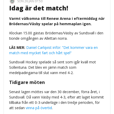
SÖN 26 JAN 07:50
Idag är det match!
Varmt välkomna till Renew Arena i eftermiddag när
Brödernas/Väsby spelar på hemmaplan igen.
Klockan
15.00
gästas Brödernas/Väsby av Sundsvall i den
tionde omgången av Allettan norra.
LÄS MER:
Daniel Carlqvist inför: ”Det kommer vara en
match med mycket fart och hårt spel”
Sundsvall Hockey spelade så sent som igår kväll mot
Sollentuna. Det blev en jämn match som
medelpadingarna till slut vann med 4-2.
Tidigare möten
Senast lagen möttes var den 30 december, förra året, i
Sundsvall.
Då vann Väsby med 4-3, efter att laget kommit
tillbaka från ett 0-3-underläge i den tredje perioden, för
att sedan
vinna på övertid
.