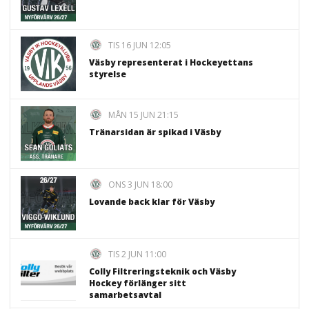
TIS 16 JUN 12:05
Väsby representerat i Hockeyettans
styrelse
MÅN 15 JUN 21:15
Tränarsidan är spikad i Väsby
ONS 3 JUN 18:00
Lovande back klar för Väsby
TIS 2 JUN 11:00
Colly Filtreringsteknik och Väsby
Hockey förlänger sitt
samarbetsavtal