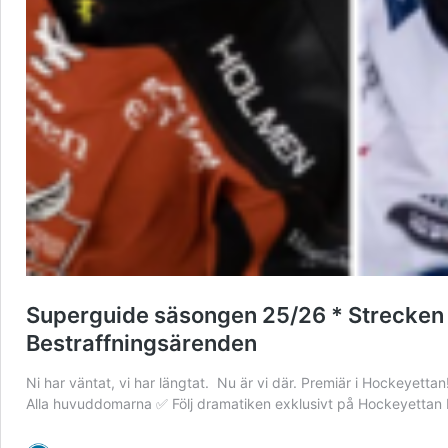
Superguide säsongen 25/26 * Strecken i 
Bestraffningsärenden
Ni har väntat, vi har längtat. Nu är vi där. Premiär i Hockeyett
Alla huvuddomarna ✅ Följ dramatiken exklusivt på Hockey