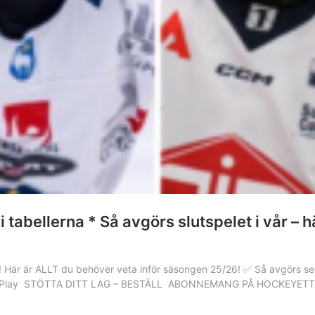
tabellerna * Så avgörs slutspelet i vår – 
an! Här är ALLT du behöver veta inför säsongen 25/26! ✅ Så avgörs ser
ettan Play STÖTTA DITT LAG – BESTÄLL ABONNEMANG PÅ HOCKEYET