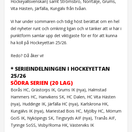
Hockeyallsvenskan) samt Strömsbro, Norrtälje, Grums,
Vita Hästen, Järfälla, Kungälv från tvåan.
Vi har under sommaren och tidig höst berättat om en hel
del nyheter runt och omkring ligan och vi tänker att vi här i
punktform samlar upp det viktigaste för er för att kunna
ha koll på Hockeyettan 25/26.
Redo? Då åker vi!
* SERIEINDELNINGEN I HOCKEYETTAN
25/26
SÖDRA SERIEN (20 LAG)
Borås HC, Grästorps IK, Grums IK (nya), Halmstad
Hammers HC, Hanvikens SK, HC Dalen, HC Vita Hästen
(nya), Huddinge IK, Järfälla HC (nya), Karlskrona HK,
Kungälvs IK (nya), Mariestad Bois HC, Mjölby HC, Mörrum
GoIS IK, Nyköpings SK, Tingsryds AIF (nya), Tranås AIF,
Tyringe SoSS, Visby/Roma HK, Västerviks IK