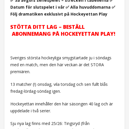
✅ Så avgörs seriespelet – strecken i tabellerna ✅
Datum för slutspelet i vår ✅ Alla huvuddomarna ✅
Följ dramatiken exklusivt på Hockeyettan Play
STÖTTA DITT LAG – BESTÄLL
ABONNEMANG PÅ HOCKEYETTAN PLAY!
Sveriges största hockeyliga smygstartade ju i söndags
med en match, men den här veckan är det STORA
premiären.
13 matcher (!) onsdag, vila torsdag och sen fullt blås
fredag-lördag-söndag igen.
Hockeyettan innehåller den här säsongen 40 lag och är
uppdelade i två serier.
Sju nya lag finns med 25/26: Tingsryd (från