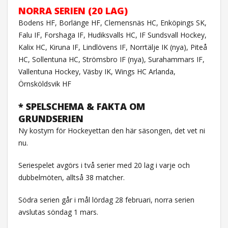
NORRA SERIEN (20 LAG)
Bodens HF, Borlänge HF, Clemensnäs HC, Enköpings SK,
Falu IF, Forshaga IF, Hudiksvalls HC, IF Sundsvall Hockey,
Kalix HC, Kiruna IF, Lindlövens IF, Norrtälje IK (nya), Piteå
HC, Sollentuna HC, Strömsbro IF (nya), Surahammars IF,
Vallentuna Hockey, Väsby IK, Wings HC Arlanda,
Örnsköldsvik HF
* SPELSCHEMA & FAKTA OM
GRUNDSERIEN
Ny kostym för Hockeyettan den här säsongen, det vet ni
nu.
Seriespelet avgörs i två serier med 20 lag i varje och
dubbelmöten, alltså 38 matcher.
Södra serien går i mål lördag 28 februari, norra serien
avslutas söndag 1 mars.