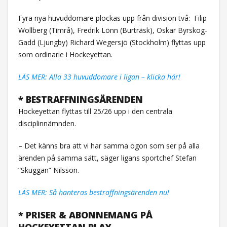
Fyra nya huvuddomare plockas upp från division två:
Filip
Wollberg (Timrå), Fredrik Lönn (Burträsk), Oskar Byrskog-
Gadd (Ljungby) Richard Wegersjö (Stockholm) flyttas upp
som ordinarie i Hockeyettan.
LÄS MER: Alla 33 huvuddomare i ligan – klicka här!
* BESTRAFFNINGSÄRENDEN
Hockeyettan flyttas till 25/26 upp i den centrala
disciplinnämnden.
– Det känns bra att vi har samma ögon som ser på alla
ärenden på samma sätt, säger ligans sportchef Stefan
”Skuggan” Nilsson.
LÄS MER: Så hanteras bestraffningsärenden nu!
* PRISER & ABONNEMANG PÅ
HOCKEYETTAN PLAY