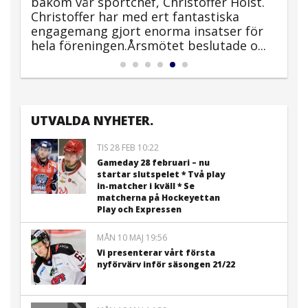
bakom vår sportchef, Christoffer Holst.
b
Christoffer har med ert fantastiska
v
.
engagemang gjort enorma insatser för
B
hela föreningen.Årsmötet beslutade o...
P
UTVALDA NYHETER.
TIS 28 FEB 10:22
Gameday 28 februari – nu
startar slutspelet * Två play
in-matcher i kväll * Se
matcherna på Hockeyettan
Play och Expressen
MÅN 10 MAJ 19:56
Vi presenterar vårt första
nyförvärv inför säsongen 21/22