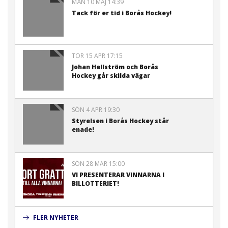
MÅN 10 MAJ 14:39
Tack för er tid i Borås Hockey!
TOR 15 APR 17:15
Johan Hellström och Borås
Hockey går skilda vägar
SÖN 4 APR 19:30
Styrelsen i Borås Hockey står
enade!
SÖN 28 MAR 15:00
VI PRESENTERAR VINNARNA I
BILLOTTERIET!
FLER NYHETER