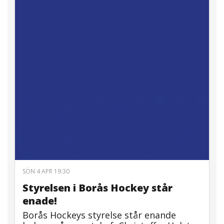
SÖN 4 APR 19:30
SÖ
y
Styrelsen i Borås Hockey står
V
enade!
B
r
Borås Hockeys styrelse står enande
S