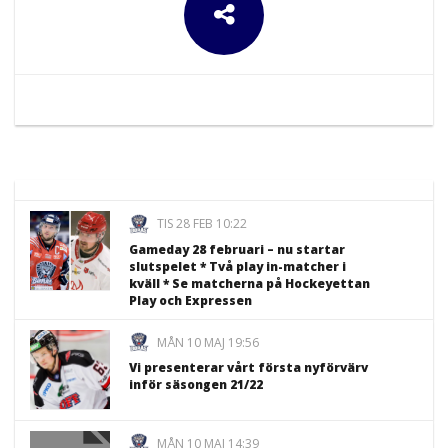
TIS 28 FEB 10:22
Gameday 28 februari – nu startar
slutspelet * Två play in-matcher i
kväll * Se matcherna på Hockeyettan
Play och Expressen
MÅN 10 MAJ 19:56
Vi presenterar vårt första nyförvärv
inför säsongen 21/22
MÅN 10 MAJ 14:39