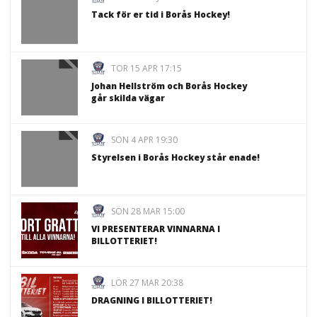
Tack för er tid i Borås Hockey!
TOR 15 APR 17:15
Johan Hellström och Borås Hockey
går skilda vägar
SÖN 4 APR 19:30
Styrelsen i Borås Hockey står enade!
SÖN 28 MAR 15:00
VI PRESENTERAR VINNARNA I
BILLOTTERIET!
LÖR 27 MAR 20:38
DRAGNING I BILLOTTERIET!