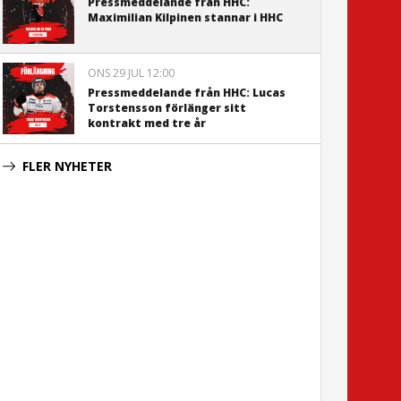
Pressmeddelande från HHC:
Maximilian Kilpinen stannar i HHC
ONS 29 JUL 12:00
Pressmeddelande från HHC: Lucas
Torstensson förlänger sitt
kontrakt med tre år
FLER NYHETER