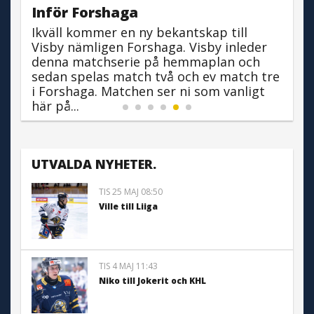
Inför Forshaga
F
Ikväll kommer en ny bekantskap till
I
e
Visby nämligen Forshaga. Visby inleder
å
denna matchserie på hemmaplan och
v
sedan spelas match två och ev match tre
H
i Forshaga. Matchen ser ni som vanligt
F
här på...
s
UTVALDA NYHETER.
TIS 25 MAJ 08:50
Ville till Liiga
TIS 4 MAJ 11:43
Niko till Jokerit och KHL