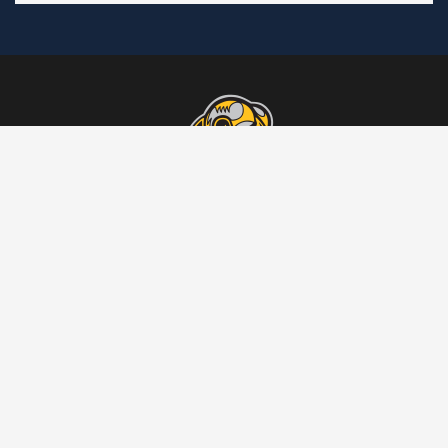
VISBY ROMA
Nyheter
A-laget
J20
J18
Ungdom
Om klubben
Bli medlem