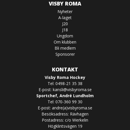
VISBY ROMA
Nyheter
A-laget
J20
J18
Ungdom
Om klubben
Bli medlem
Sponsorer
KONTAKT
Visby Roma Hockey
Tel: 0498-21 35 38
E-post:
kansli@visbyroma.se
Sportchef, André Lundholm
Tel: 070-360 99 30
E-post: andre(a)visbyroma.se
Besöksadress: Rävhagen
Postadress: c/o Werkelin
Högklintsvägen 19