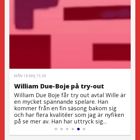
LÖ
MÅN 18 MAJ 15:26
E
William Due-Boje på try-out
H
William Due Boje får try out avtal Wille är
O
en
en mycket spännande spelare. Han
a
kommer från en fin säsong bakom sig
u
la
och har flera kvalitéer som jag är nyfiken
b
på se mer av. Han har uttryck sig...
n