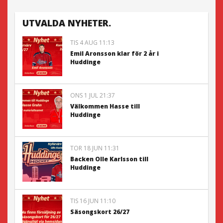
UTVALDA NYHETER.
TIS 4 AUG 11:13
Emil Aronsson klar för 2 år i
Huddinge
ONS 1 JUL 21:37
Välkommen Hasse till
Huddinge
TOR 18 JUN 11:31
Backen Olle Karlsson till
Huddinge
TIS 16 JUN 11:10
Säsongskort 26/27