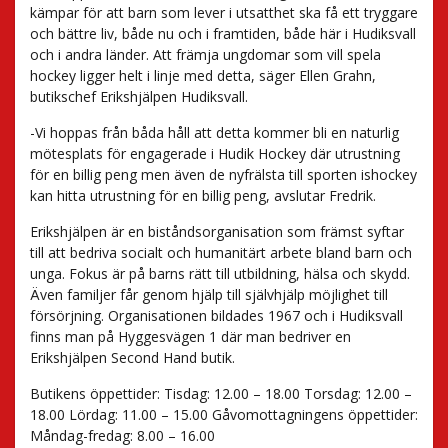
kämpar för att barn som lever i utsatthet ska få ett tryggare
och bättre liv, både nu och i framtiden, både här i Hudiksvall
och i andra länder. Att främja ungdomar som vill spela
hockey ligger helt i linje med detta, säger Ellen Grahn,
butikschef Erikshjälpen Hudiksvall.
-Vi hoppas från båda håll att detta kommer bli en naturlig
mötesplats för engagerade i Hudik Hockey där utrustning
för en billig peng men även de nyfrälsta till sporten ishockey
kan hitta utrustning för en billig peng, avslutar Fredrik.
Erikshjälpen är en biståndsorganisation som främst syftar
till att bedriva socialt och humanitärt arbete bland barn och
unga. Fokus är på barns rätt till utbildning, hälsa och skydd.
Även familjer får genom hjälp till självhjälp möjlighet till
försörjning. Organisationen bildades 1967 och i Hudiksvall
finns man på Hyggesvägen 1 där man bedriver en
Erikshjälpen Second Hand butik.
Butikens öppettider: Tisdag: 12.00 – 18.00 Torsdag: 12.00 –
18.00 Lördag: 11.00 – 15.00 Gåvomottagningens öppettider:
Måndag-fredag: 8.00 – 16.00