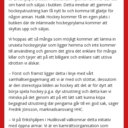
om hand och säljas i butiken. Detta innebär att gammal
hockeyutrustning kan få nytt liv och komma till glädje för
någon annan. Hudik Hockey kommer få en egen plats i
butiken där de inlämnade hockeyprylarna kommer att
skyltas upp och säljas.
Vi hoppas att så många som möjligt kommer att lämna in
urväxta hockeyprylar som ligger hemma och inte kommer
till användning och genom det göra det enklare för många
killar och tjejer att på ett billigare och enklare sätt utöva
idrotten vi älskar.
– Först och främst ligger detta i linje med vårt
samhällsengagemang att vi är med och stöttar, dessutom
är den stereotypa bilden av hockey att det är för dyrt att
börja spela hockey p.g.a. dyr utrustning och detta kan vi
minska på det genom att på ett lätt sätt kunna köpa
begagnad utrustning där pengarna går till en god sak, säger
Fredrik Jönsson, marknadsansvarig HHC.
– Vi på Erikshjälpen i Hudiksvall välkomnar detta initiativ
med öppna armar. Vi är en barnrättsorganisation som