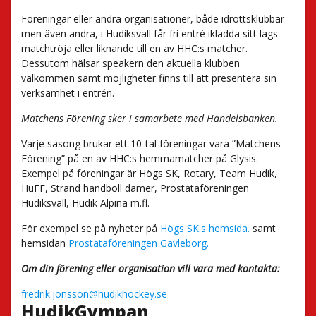
Föreningar eller andra organisationer, både idrottsklubbar
men även andra, i Hudiksvall får fri entré iklädda sitt lags
matchtröja eller liknande till en av HHC:s matcher.
Dessutom hälsar speakern den aktuella klubben
välkommen samt möjligheter finns till att presentera sin
verksamhet i entrén.
Matchens Förening sker i samarbete med Handelsbanken.
Varje säsong brukar ett 10-tal föreningar vara ”Matchens
Förening” på en av HHC:s hemmamatcher på Glysis.
Exempel på föreningar är Högs SK, Rotary, Team Hudik,
HuFF, Strand handboll damer, Prostataföreningen
Hudiksvall, Hudik Alpina m.fl.
För exempel se på nyheter på
Högs SK:s hemsida.
samt
hemsidan
Prostataföreningen Gävleborg.
Om din förening eller organisation vill vara med kontakta:
fredrik.jonsson@hudikhockey.se
HudikGympan