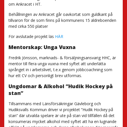
om Ankracet i HT.
Behållningen av Ankracet går oavkortat som guldkant på
tillvaron för de som finns på kommunens 15 äldreboenden
med cirka 550 platser
För avslutade projekt läs
HÄR
Mentorskap: Unga Vuxna
Fredrik Jönsson, marknads- & försäljningsansvarig HHC, är
mentor till flera unga vuxna med syftet att underlätta
språnget in i arbetslivet, t.e.x genom jobbcoachning som
hur ett CV och personligt brev utformas.
Ungdomar & Alkohol ”Hudik Hockey på
stan”
Tillsammans med Länsförsäkringar Gävleborg och
Hudiksvalls Kommun driver vi projektet ”Hudik Hockey på
stan” där utvalda spelare är ute på stan vid tillfällen då det
konsumeras mycket alkohol med syftet att ha en lugnande