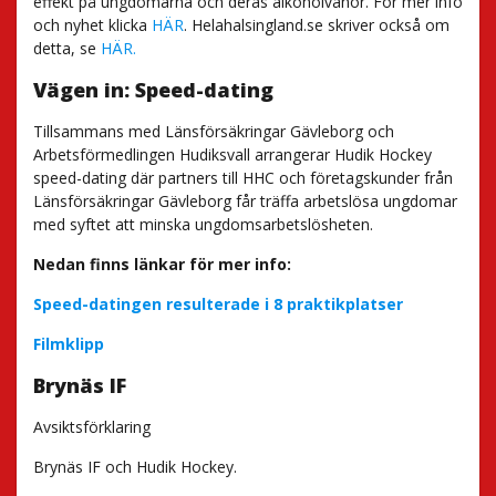
effekt på ungdomarna och deras alkoholvanor. För mer info
och nyhet klicka
HÄR
. Helahalsingland.se skriver också om
detta, se
HÄR.
Vägen in: Speed-dating
Tillsammans med Länsförsäkringar Gävleborg och
Arbetsförmedlingen Hudiksvall arrangerar Hudik Hockey
speed-dating där partners till HHC och företagskunder från
Länsförsäkringar Gävleborg får träffa arbetslösa ungdomar
med syftet att minska ungdomsarbetslösheten.
Nedan finns länkar för mer info:
Speed-datingen resulterade i 8 praktikplatser
Filmklipp
Brynäs IF
Avsiktsförklaring
Brynäs IF och Hudik Hockey.