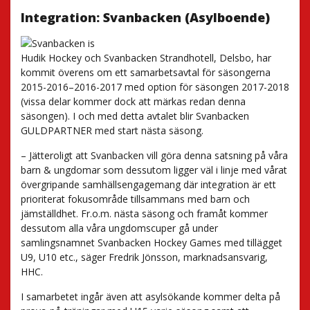
Integration: Svanbacken (Asylboende)
Hudik Hockey och Svanbacken Strandhotell, Delsbo, har
kommit överens om ett samarbetsavtal för säsongerna
2015-2016–2016-2017 med option för säsongen 2017-2018
(vissa delar kommer dock att märkas redan denna
säsongen). I och med detta avtalet blir Svanbacken
GULDPARTNER med start nästa säsong.
– Jätteroligt att Svanbacken vill göra denna satsning på våra
barn & ungdomar som dessutom ligger väl i linje med vårat
övergripande samhällsengagemang där integration är ett
prioriterat fokusområde tillsammans med barn och
jämställdhet. Fr.o.m. nästa säsong och framåt kommer
dessutom alla våra ungdomscuper gå under
samlingsnamnet Svanbacken Hockey Games med tillägget
U9, U10 etc., säger Fredrik Jönsson, marknadsansvarig,
HHC.
I samarbetet ingår även att asylsökande kommer delta på