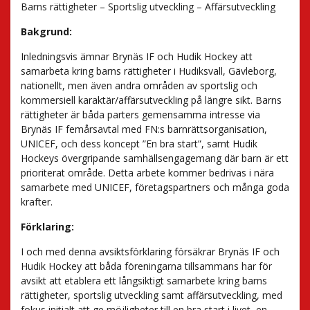
Barns rättigheter – Sportslig utveckling – Affärsutveckling
Bakgrund:
Inledningsvis ämnar Brynäs IF och Hudik Hockey att
samarbeta kring barns rättigheter i Hudiksvall, Gävleborg,
nationellt, men även andra områden av sportslig och
kommersiell karaktär/affärsutveckling på längre sikt. Barns
rättigheter är båda parters gemensamma intresse via
Brynäs IF femårsavtal med FN:s barnrättsorganisation,
UNICEF, och dess koncept ”En bra start”, samt Hudik
Hockeys övergripande samhällsengagemang där barn är ett
prioriterat område. Detta arbete kommer bedrivas i nära
samarbete med UNICEF, företagspartners och många goda
krafter.
Förklaring:
I och med denna avsiktsförklaring försäkrar Brynäs IF och
Hudik Hockey att båda föreningarna tillsammans har för
avsikt att etablera ett långsiktigt samarbete kring barns
rättigheter, sportslig utveckling samt affärsutveckling, med
fokus initialt att ge möjligheter till en bra start i livet, en