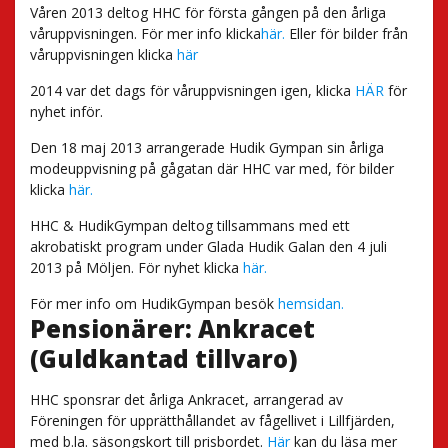
Våren 2013 deltog HHC för första gången på den årliga
våruppvisningen. För mer info klicka
här.
Eller för bilder från
våruppvisningen klicka
här
2014 var det dags för våruppvisningen igen, klicka
HÄR
för
nyhet inför.
Den 18 maj 2013 arrangerade Hudik Gympan sin årliga
modeuppvisning på gågatan där HHC var med, för bilder
klicka
här.
HHC & HudikGympan deltog tillsammans med ett
akrobatiskt program under Glada Hudik Galan den 4 juli
2013 på Möljen. För nyhet klicka
här.
För mer info om HudikGympan besök
hemsidan.
Pensionärer: Ankracet
(Guldkantad tillvaro)
HHC sponsrar det årliga Ankracet, arrangerad av
Föreningen för upprätthållandet av fågellivet i Lillfjärden,
med b.la. säsongskort till prisbordet.
Här
kan du läsa mer