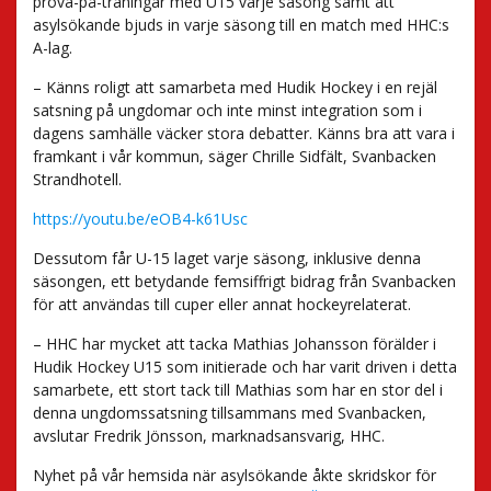
prova-på-träningar med U15 varje säsong samt att
asylsökande bjuds in varje säsong till en match med HHC:s
A-lag.
– Känns roligt att samarbeta med Hudik Hockey i en rejäl
satsning på ungdomar och inte minst integration som i
dagens samhälle väcker stora debatter. Känns bra att vara i
framkant i vår kommun, säger Chrille Sidfält, Svanbacken
Strandhotell.
https://youtu.be/eOB4-k61Usc
Dessutom får U-15 laget varje säsong, inklusive denna
säsongen, ett betydande femsiffrigt bidrag från Svanbacken
för att användas till cuper eller annat hockeyrelaterat.
– HHC har mycket att tacka Mathias Johansson förälder i
Hudik Hockey U15 som initierade och har varit driven i detta
samarbete, ett stort tack till Mathias som har en stor del i
denna ungdomssatsning tillsammans med Svanbacken,
avslutar Fredrik Jönsson, marknadsansvarig, HHC.
Nyhet på vår hemsida när asylsökande åkte skridskor för