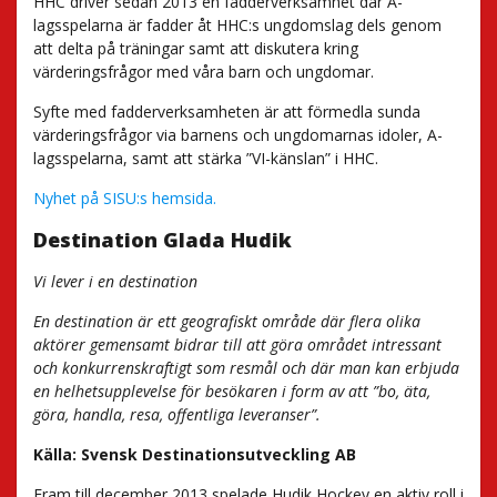
HHC driver sedan 2013 en fadderverksamhet där A-
lagsspelarna är fadder åt HHC:s ungdomslag dels genom
att delta på träningar samt att diskutera kring
värderingsfrågor med våra barn och ungdomar.
Syfte med fadderverksamheten är att förmedla sunda
värderingsfrågor via barnens och ungdomarnas idoler, A-
lagsspelarna, samt att stärka ”VI-känslan” i HHC.
Nyhet på SISU:s hemsida.
Destination Glada Hudik
Vi lever i en destination
En destination är ett geografiskt område där flera olika
aktörer gemensamt bidrar till att göra området intressant
och konkurrenskraftigt som resmål och där man kan erbjuda
en helhetsupplevelse för besökaren i form av att ”bo, äta,
göra, handla, resa, offentliga leveranser”.
Källa: Svensk Destinationsutveckling AB
Fram till december 2013 spelade Hudik Hockey en aktiv roll i