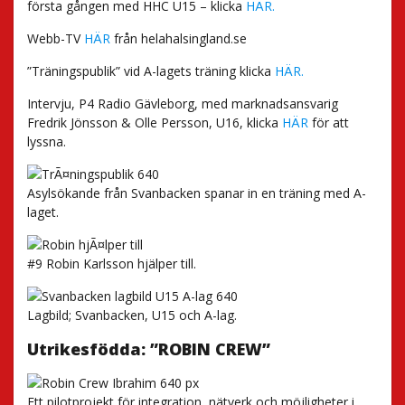
första gången med HHC U15 – klicka
HÄR.
Webb-TV
HÄR
från helahalsingland.se
”Träningspublik” vid A-lagets träning klicka
HÄR.
Intervju, P4 Radio Gävleborg, med marknadsansvarig
Fredrik Jönsson & Olle Persson, U16, klicka
HÄR
för att
lyssna.
Asylsökande från Svanbacken spanar in en träning med A-
laget.
#9 Robin Karlsson hjälper till.
Lagbild; Svanbacken, U15 och A-lag.
Utrikesfödda: ”ROBIN CREW”
Ett pilotprojekt för integration, nätverk och möjligheter i