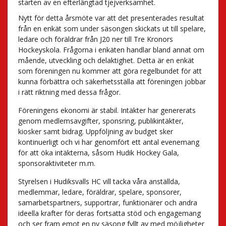
starten av en efterlängtad tjejverksamhet.
Nytt för detta årsmöte var att det presenterades resultat
från en enkät som under säsongen skickats ut till spelare,
ledare och föräldrar från J20 ner till Tre Kronors
Hockeyskola. Frågorna i enkäten handlar bland annat om
mående, utveckling och delaktighet. Detta är en enkät
som föreningen nu kommer att göra regelbundet för att
kunna förbättra och säkerhetsställa att föreningen jobbar
i rätt riktning med dessa frågor.
Föreningens ekonomi är stabil. Intäkter har genererats
genom medlemsavgifter, sponsring, publikintäkter,
kiosker samt bidrag. Uppföljning av budget sker
kontinuerligt och vi har genomfört ett antal evenemang
för att öka intäkterna, såsom Hudik Hockey Gala,
sponsoraktiviteter m.m.
Styrelsen i Hudiksvalls HC vill tacka våra anställda,
medlemmar, ledare, föräldrar, spelare, sponsorer,
samarbetspartners, supportrar, funktionärer och andra
ideella krafter för deras fortsatta stöd och engagemang
och ser fram emot en ny säsong fyllt av med möjligheter