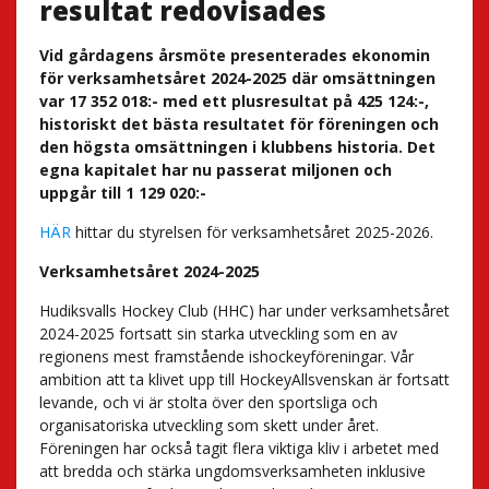
resultat redovisades
Vid gårdagens årsmöte presenterades ekonomin
för verksamhetsåret 2024-2025 där omsättningen
var 17 352 018:- med ett plusresultat på 425 124:-,
historiskt det bästa resultatet för föreningen och
den högsta omsättningen i klubbens historia. Det
egna kapitalet har nu passerat miljonen och
uppgår till 1 129 020:-
HÄR
hittar du styrelsen för verksamhetsåret 2025-2026.
Verksamhetsåret 2024-2025
Hudiksvalls Hockey Club (HHC) har under verksamhetsåret
2024-2025 fortsatt sin starka utveckling som en av
regionens mest framstående ishockeyföreningar. Vår
ambition att ta klivet upp till HockeyAllsvenskan är fortsatt
levande, och vi är stolta över den sportsliga och
organisatoriska utveckling som skett under året.
Föreningen har också tagit flera viktiga kliv i arbetet med
att bredda och stärka ungdomsverksamheten inklusive