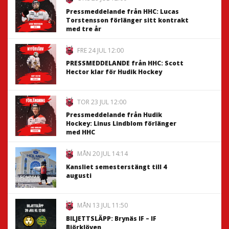
Pressmeddelande från HHC: Lucas
Torstensson förlänger sitt kontrakt
med tre år
FRE 24 JUL 12:00
PRESSMEDDELANDE från HHC: Scott
Hector klar för Hudik Hockey
TOR 23 JUL 12:00
Pressmeddelande från Hudik
Hockey: Linus Lindblom förlänger
med HHC
MÅN 20 JUL 14:14
Kansliet semesterstängt till 4
augusti
MÅN 13 JUL 11:50
BILJETTSLÄPP: Brynäs IF – IF
Björklöven