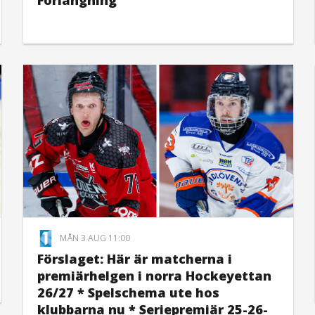
Förlängning
MÅN 3 AUG 11:00
Förslaget: Här är matcherna i
premiärhelgen i norra Hockeyettan
26/27 * Spelschema ute hos
klubbarna nu * Seriepremiär 25-26-