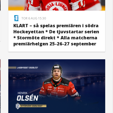
TOR 6 AUG 15:30
KLART – så spelas premiären i södra
Hockeyettan * De tjuvstartar serien
* Stormöte direkt * Alla matcherna
premiärhelgen 25-26-27 september