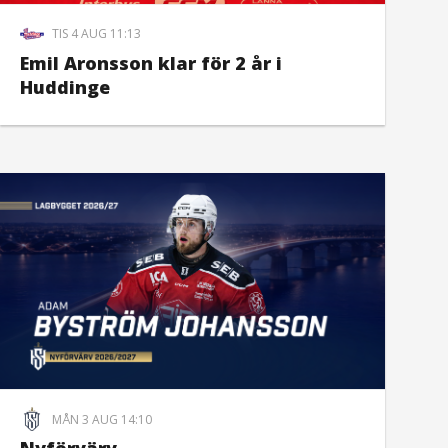
TIS 4 AUG 11:13
Emil Aronsson klar för 2 år i
Huddinge
MÅN 3 AUG 14:10