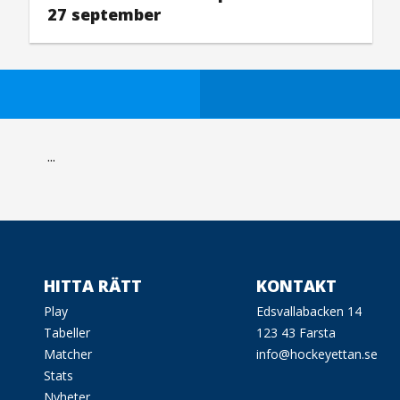
27 september
...
HITTA RÄTT
KONTAKT
Play
Edsvallabacken 14
Tabeller
123 43 Farsta
Matcher
info@hockeyettan.se
Stats
Nyheter