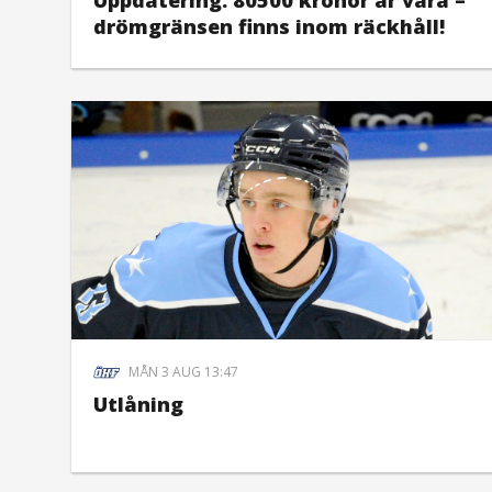
Uppdatering: 80500 kronor är våra –
drömgränsen finns inom räckhåll!
MÅN 3 AUG 13:47
Utlåning