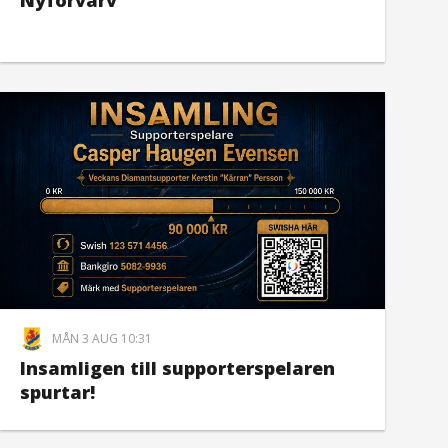
Nyförvärv
MÅN 3 AUG 10:31
Insamligen till supporterspelaren
spurtar!