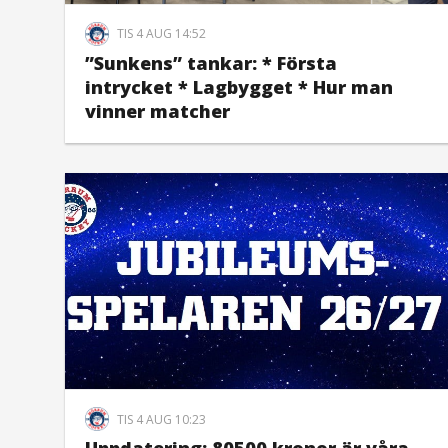
TIS 4 AUG 14:52
”Sunkens” tankar: * Första
intrycket * Lagbygget * Hur man
vinner matcher
TIS 4 AUG 10:23