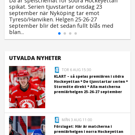
Då är spelschemat för södra Hockeyettan
spikat. Serien tjuvstartar onsdag 23
september när Nyköping tar emot
Tyresö/Hanviken. Helgen 25-26-27
september blir det sedan fullt blås med
blan...
UTVALDA NYHETER
TOR 6 AUG 15:30
KLART – så spelas premiären i södra
Hockeyettan * De tjuvstartar serien *
Stormöte direkt * Alla matcherna
premiärhelgen 25-26-27 september
MÅN 3 AUG 11:00
Förslaget: Här är matcherna i
premiärhelgen i norra Hockeyettan