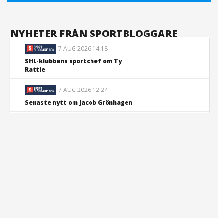
NYHETER FRÅN SPORTBLOGGARE
7 AUG 2026 14:18
SHL-klubbens sportchef om Ty
Rattie
7 AUG 2026 12:24
Senaste nytt om Jacob Grönhagen
7 AUG 2026 11:51
Chockbeskedet: SHL-klubbens
nyförvärv slutar spela hockey
6 AUG 2026 22:23
Sportbloggare rankar lagen i SHL
säsongen 2026/2027 - plats 11
6 AUG 2026 21:25
Lämnar SHL efter sju år i ligan