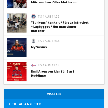
Mörrum, Isac Ollas Mattsson!
TIS 4 AUG 14:52
”Sunkens” tankar: * Första intrycket
* Lagbygget * Hur man vinner
matcher
TIS 4 AUG 12:44
Nyförvärv
TIS 4 AUG 11:13
Emil Aronsson klar för 2 år i
Huddinge
VISA FLER
TILL ALLA NYHETER