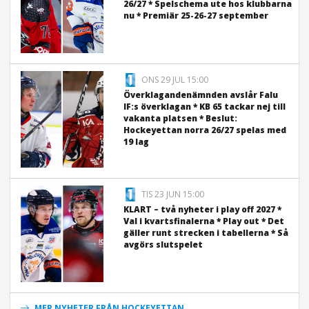
26/27 * Spelschema ute hos klubbarna
nu * Premiär 25-26-27 september
ONS 29 JUL 15:00
Överklagandenämnden avslår Falu
IF:s överklagan * KB 65 tackar nej till
vakanta platsen * Beslut:
Hockeyettan norra 26/27 spelas med
19 lag
TIS 23 JUN 15:00
KLART – två nyheter i play off 2027 *
Val i kvartsfinalerna * Play out * Det
gäller runt strecken i tabellerna * Så
avgörs slutspelet
MER NYHETER FRÅN HOCKEYETTAN