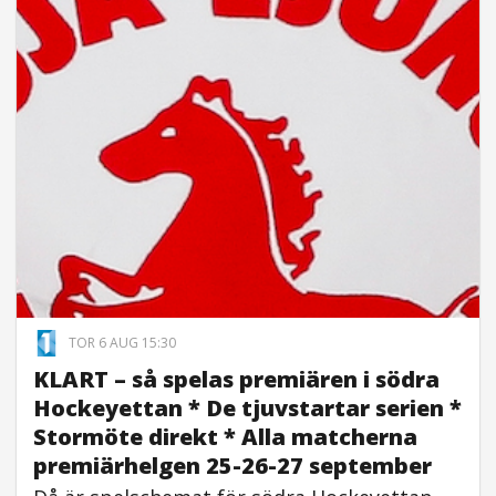
TOR 6 AUG 15:30
KLART – så spelas premiären i södra
Hockeyettan * De tjuvstartar serien *
Stormöte direkt * Alla matcherna
premiärhelgen 25-26-27 september