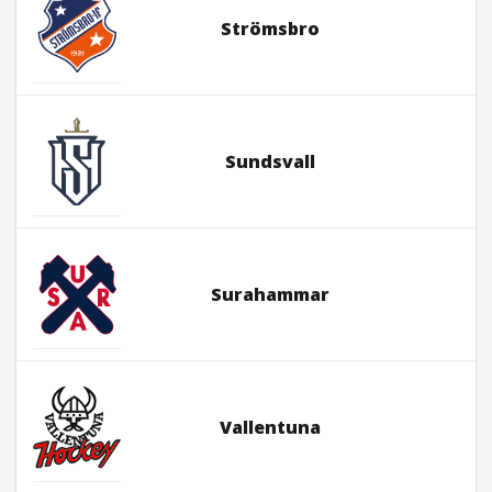
Strömsbro
Sundsvall
Surahammar
Vallentuna