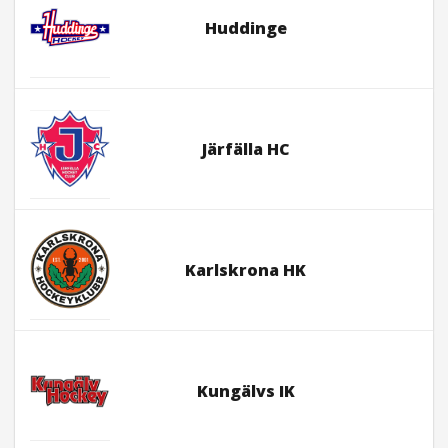
Huddinge
Järfälla HC
Karlskrona HK
Kungälvs IK