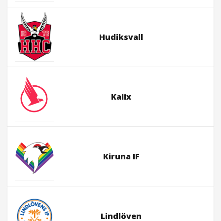
Hudiksvall
Kalix
Kiruna IF
Lindlöven