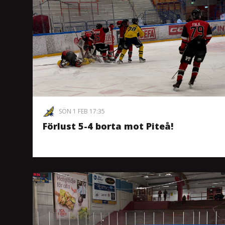
SÖN 1 FEB 17:35
Förlust 5-4 borta mot Piteå!