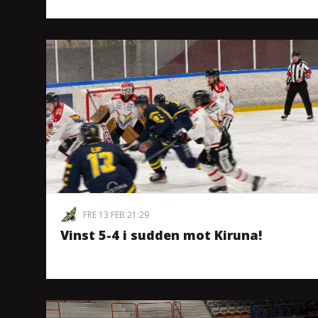
FRE 13 FEB 21:29
Vinst 5-4 i sudden mot Kiruna!