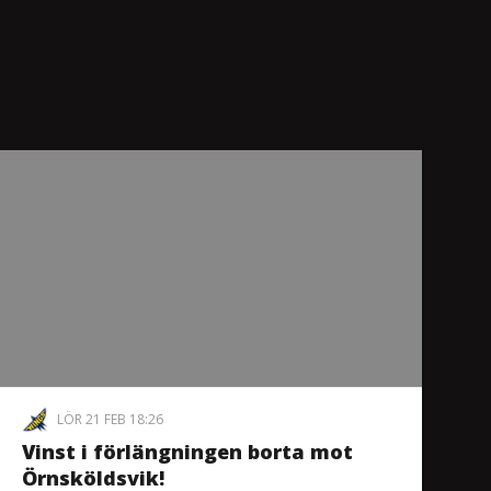
LÖR 21 FEB 18:26
Vinst i förlängningen borta mot
Örnsköldsvik!