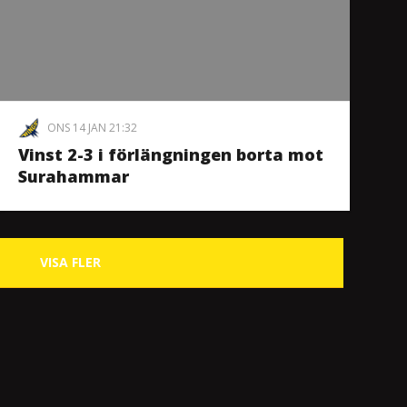
ONS 14 JAN 21:32
Vinst 2-3 i förlängningen borta mot
Surahammar
VISA FLER