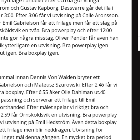
nytt läge i anfallet efter och då gör vi inga
ström och Gustav Kapborg. Dessvärre går det illa i
r 3:00. Efter 3:06 får vi utvisning på Calle Aronsson.
 Emil Gabrielson får ett friläge men får ett slag på
nsköldsvik en tvåa. Bra powerplay och efter 12:00
 inte gör några misstag. Oliver Pentler får även han
ik ytterligare en utvisning. Bra powerplay igen
ut igen. Bra boxplay igen.
gammal innan Dennis Von Walden bryter ett
Gabrielson och Mateusz Szurowski. Efter 2:46 får vi
ra boxplay. Efter 6:55 åker Olle Dahlman ut.40
assning och serverar ett friläge till Emil
rthanded. Efter målet spelar vi riktigt bra och
 12:59 får Örnsköldsvik en utvisning. Bra powerplay
år vi utvisning på Emil Hedström. Även detta boxplay
ett friläge men blir neddragen. Utvisning för
inget mål denna gången. En mycket bra period