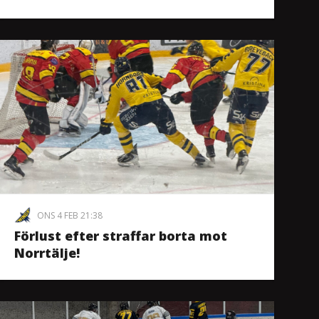
ONS 4 FEB 21:38
Förlust efter straffar borta mot
Norrtälje!