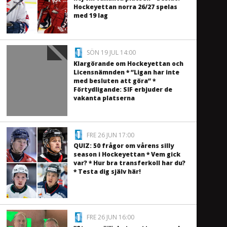
Hockeyettan norra 26/27 spelas
med 19 lag
SÖN 19 JUL 14:00
Klargörande om Hockeyettan och
Licensnämnden * ”Ligan har inte
med besluten att göra” *
Förtydligande: SIF erbjuder de
vakanta platserna
FRE 26 JUN 17:00
QUIZ: 50 frågor om vårens silly
season i Hockeyettan * Vem gick
var? * Hur bra transferkoll har du?
* Testa dig själv här!
FRE 26 JUN 16:00