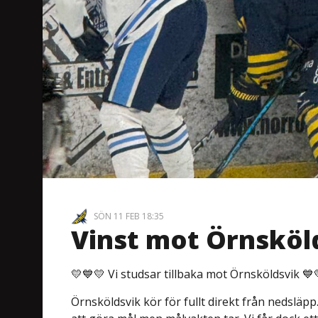
SÖN 11 FEB 18:35
Vinst mot Örnsköl
💛💙💛 Vi studsar tillbaka mot Örnsköldsvik 💙
Örnsköldsvik kör för fullt direkt från nedsläpp