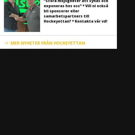
”Stora möjligheter att synas och
exponeras hos oss” * Vill ni också
bli sponsorer eller
samarbetspartners till
Hockeyettan? * Kontakta vår vd!
MER NYHETER FRÅN HOCKEYETTAN