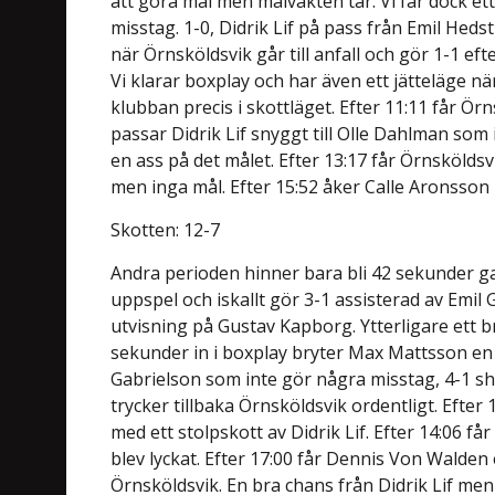
att göra mål men målvakten tar. Vi får dock ett 
misstag. 1-0, Didrik Lif på pass från Emil Hed
när Örnsköldsvik går till anfall och gör 1-1 efte
Vi klarar boxplay och har även ett jätteläge när
klubban precis i skottläget. Efter 11:11 får Ör
passar Didrik Lif snyggt till Olle Dahlman som
en ass på det målet. Efter 13:17 får Örnsköldsv
men inga mål. Efter 15:52 åker Calle Aronsson 
Skotten: 12-7
Andra perioden hinner bara bli 42 sekunder 
uppspel och iskallt gör 3-1 assisterad av Emil 
utvisning på Gustav Kapborg. Ytterligare ett b
sekunder in i boxplay bryter Max Mattsson en p
Gabrielson som inte gör några misstag, 4-1 sho
trycker tillbaka Örnsköldsvik ordentligt. Efter
med ett stolpskott av Didrik Lif. Efter 14:06 f
blev lyckat. Efter 17:00 får Dennis Von Walden 
Örnsköldsvik. En bra chans från Didrik Lif men