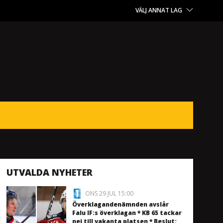
VÄLJ ANNAT LAG
UTVALDA NYHETER
ONS 29 JUL 15:00
Överklagandenämnden avslår
Falu IF:s överklagan * KB 65 tackar
nej till vakanta platsen * Beslut: