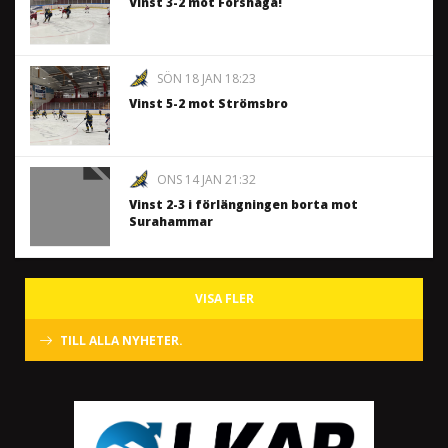
Vinst 3-2 mot Forshaga!
SÖN 18 JAN 18:23
Vinst 5-2 mot Strömsbro
ONS 14 JAN 21:32
Vinst 2-3 i förlängningen borta mot
Surahammar
VISA FLER
TILL ALLA NYHETER.