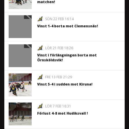
matchen!
SÖN 22 FEB 16:14
Vinst 1-4 borta mot Clemensnäs!
LÖR 21 FEB 18:26
Vinst i förlängningen borta mot
Örnsköldsvik!
FRE 13 FEB 21:29
Vinst 5-4 i sudden mot Kiruna!
LÖR 7 FEB 18:31
Förlust 4-8 mot Hudiksvall !