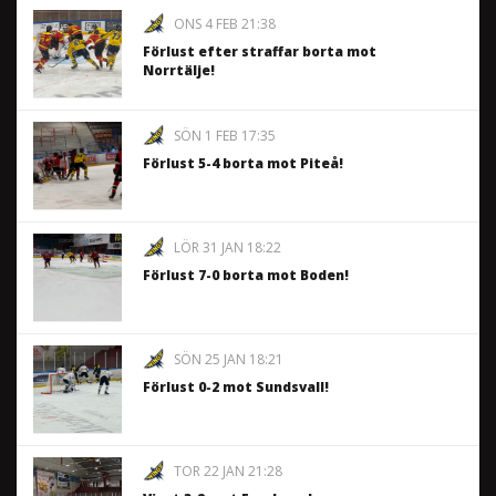
ONS 4 FEB 21:38
Förlust efter straffar borta mot
Norrtälje!
SÖN 1 FEB 17:35
Förlust 5-4 borta mot Piteå!
LÖR 31 JAN 18:22
Förlust 7-0 borta mot Boden!
SÖN 25 JAN 18:21
Förlust 0-2 mot Sundsvall!
TOR 22 JAN 21:28