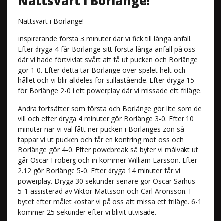
Nattsvart i Borlänge!
Nattsvart i Borlänge!
Inspirerande första 3 minuter där vi fick till långa anfall.
Efter dryga 4 får Borlänge sitt första långa anfall på oss
där vi hade förtvivlat svårt att få ut pucken och Borlänge
gör 1-0. Efter detta tar Borlänge över spelet helt och
hållet och vi blir alldeles för stillastående. Efter dryga 15
för Borlänge 2-0 i ett powerplay där vi missade ett friläge.
Andra fortsätter som första och Borlänge gör lite som de
vill och efter dryga 4 minuter gör Borlänge 3-0. Efter 10
minuter när vi väl fått ner pucken i Borlänges zon så
tappar vi ut pucken och får en kontring mot oss och
Borlänge gör 4-0. Efter powebreak så byter vi målvakt ut
går Oscar Fröberg och in kommer William Larsson. Efter
2.12 gör Borlänge 5-0. Efter dryga 14 minuter får vi
powerplay. Dryga 30 sekunder senare gör Oscar Sarhus
5-1 assisterad av Viktor Mattsson och Carl Aronsson. I
bytet efter målet kostar vi på oss att missa ett friläge. 6-1
kommer 25 sekunder efter vi blivit utvisade.