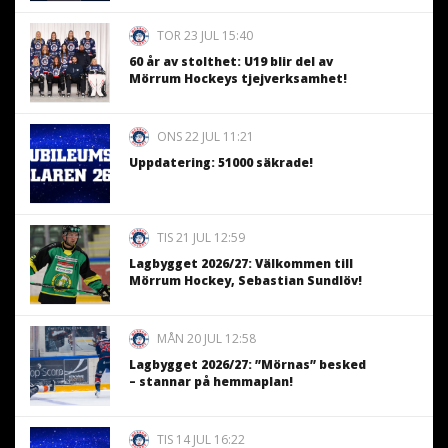
TOR 23 JUL 15:40
60 år av stolthet: U19 blir del av
Mörrum Hockeys tjejverksamhet!
ONS 22 JUL 11:21
Uppdatering: 51000 säkrade!
TIS 21 JUL 12:59
Lagbygget 2026/27: Välkommen till
Mörrum Hockey, Sebastian Sundlöv!
MÅN 20 JUL 12:58
Lagbygget 2026/27: ”Mörnas” besked
– stannar på hemmaplan!
TIS 14 JUL 16:22