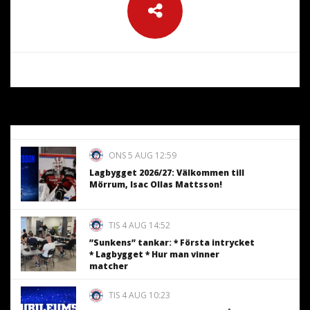
ONS 5 AUG 12:59
Lagbygget 2026/27: Välkommen till
Mörrum, Isac Ollas Mattsson!
TIS 4 AUG 14:52
”Sunkens” tankar: * Första intrycket
* Lagbygget * Hur man vinner
matcher
TIS 4 AUG 10:23