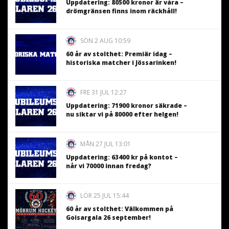
Uppdatering: 80500 kronor är våra –
drömgränsen finns inom räckhåll!
SÖN 2 AUG 10:59
60 år av stolthet: Premiär idag –
historiska matcher i Jössarinken!
FRE 31 JUL 12:27
Uppdatering: 71900 kronor säkrade –
nu siktar vi på 80000 efter helgen!
MÅN 27 JUL 13:01
Uppdatering: 63400 kr på kontot –
når vi 70000 innan fredag?
LÖR 25 JUL 15:44
60 år av stolthet: Välkommen på
Goisargala 26 september!