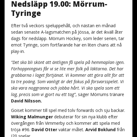
Nedsläpp 19.00: Mörrum-
Tyringe
Efter två veckors speluppehåll, och nästan en månad
sedan senaste A-lagsmatchen på Jössa, är det ikväll åter
dags för nedsläpp. Mörrum Hockey, som leder serien, tar
emot Tyringe, som fortfarande har en liten chans att nå
play-in.
”Det ska bli skönt att äntligen få spela på hemmaplan igen.
Förhoppningsvis får vi se lite mer folk på läktarna. Det har
grabbarna i laget förtjänat. Vi kommer att göra allt för att
ta tre poäng. Som vanligt är det fokus på försvarsspelet. Vi
ska vara noggranna och jobba hårt. Vi ska spela som ett
lag, precis som vi gjort nu ett tag”
, säger Mörrums tränare
David Nilsson.
Goiset kommer till spel med tolv forwards och sju backar.
Wiking Malmunger
debuterar för sin nya klubb efter
övergången från Vimmerby och kommer att spela med
tröja #96.
David Otter
vaktar målet.
Arvid Boklund
från
J20 spelar.