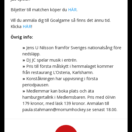
Biljetter till matchen köper du
HÄR
.
Vill du anmäla dig till Goalgame så finns det ännu tid.
Klicka
HÄR
!
Övrig info:
»
Jens U Nilsson framför Sveriges nationalsång före
nedsläpp.
»
DJ JC spelar musik i entrén.
»
Pris till första målskytt i hemmalaget kommer
från restaurang L’Osteria, Karlshamn.
»
Konståkningen har uppvisning i första
periodpausen.
»
Medlemmar kan boka plats och äta
hamburgertallrik i Medlemsbaren. Pris med öl/vin
179 kronor, med läsk 139 kronor. Anmälan till
paula.stahmann@morrumhockey.se
senast 18.00.