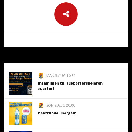
MÅN 3 AUG 10:31
Insamligen till supporterspelaren
spurtar!
SÖN 2 AUG 20:00
Pantrunda imorgon!