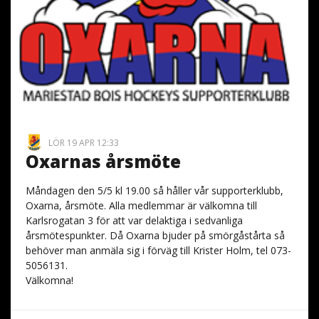
LÖR 19 APR 12:33
Oxarnas årsmöte
Måndagen den 5/5 kl 19.00 så håller vår supporterklubb,
Oxarna, årsmöte. Alla medlemmar är välkomna till
Karlsrogatan 3 för att var delaktiga i sedvanliga
årsmötespunkter. Då Oxarna bjuder på smörgåstårta så
behöver man anmäla sig i förväg till Krister Holm, tel 073-
5056131.
Välkomna!