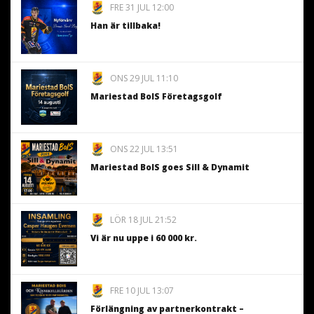
FRE 31 JUL 12:00
Han är tillbaka!
ONS 29 JUL 11:10
Mariestad BoIS Företagsgolf
ONS 22 JUL 13:51
Mariestad BoIS goes Sill & Dynamit
LÖR 18 JUL 21:52
Vi är nu uppe i 60 000 kr.
FRE 10 JUL 13:07
Förlängning av partnerkontrakt –