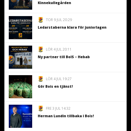
Kinnekullegården
TOR 9 JUL 20:29
Ledarstaberna klara för juniorlagen
LÖR 4 JUL 20:11
Ny partner till BoIS – Hebab
LÖR 4 JUL 19:27
Gör Bois en tjänst!
FRE 3 JUL 14:32
Herman Lundin tillbaka i Bois!