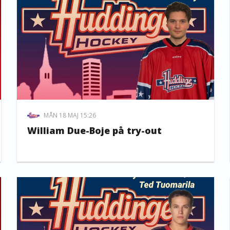
MÅN 18 MAJ 15:26
William Due-Boje på try-out