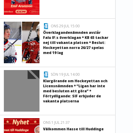
ONS 29 JUL 15:00
Överklagandenämnden avslår
Falu IF:s överklagan * KB 65 tackar
nej till vakanta platsen * Beslut:
Hockeyettan norra 26/27 spelas
med 19 lag
SÖN 19 JUL 14:00
Klargörande om Hockeyettan och
Licensnämnden * ”Ligan har inte
med besluten att göra” *
Förtydligande: SIF erbjuder de
vakanta platserna
ONS 1 JUL 21:37
Välkommen Hasse till Huddinge