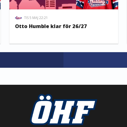
TIS 5 MAJ 22:21
Otto Humble klar för 26/27