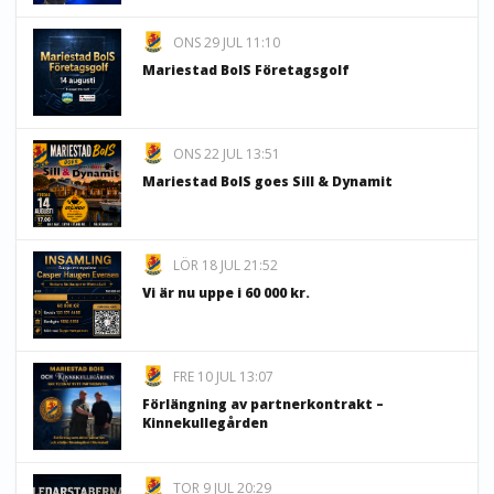
ONS 29 JUL 11:10
Mariestad BoIS Företagsgolf
ONS 22 JUL 13:51
Mariestad BoIS goes Sill & Dynamit
LÖR 18 JUL 21:52
Vi är nu uppe i 60 000 kr.
FRE 10 JUL 13:07
Förlängning av partnerkontrakt –
Kinnekullegården
TOR 9 JUL 20:29