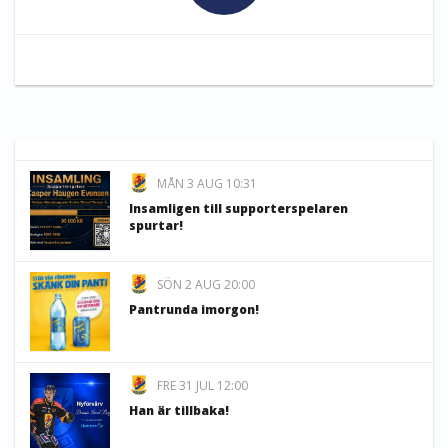
MÅN 3 AUG 10:31
Insamligen till supporterspelaren
spurtar!
SÖN 2 AUG 20:00
Pantrunda imorgon!
FRE 31 JUL 12:00
Han är tillbaka!