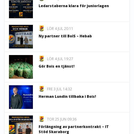
Ledarstaberna klara för juniorlagen
LÖR 4 JUL 20:11
Ny partner till BoIS – Hebab
LÖR 4 JUL 19:27
Gör Bois en tjänst!
FRE 3 JUL 14:32
Herman Lundin tillbaka i Bois!
TOR 25 JUN 09:36
Förlängning av partnerkontrakt – IT
Stöd Skaraborg