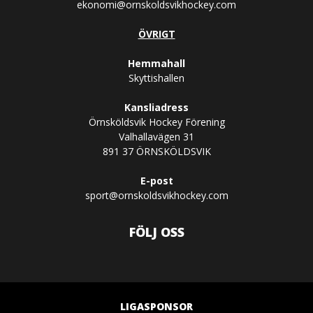
ekonomi@ornskoldsvikhockey.com
ÖVRIGT
Hemmahall
Skyttishallen
Kansliadress
Örnsköldsvik Hockey Förening
Valhallavägen 31
891 37 ÖRNSKÖLDSVIK
E-post
sport@ornskoldsvikhockey.com
FÖLJ OSS
LIGASPONSOR