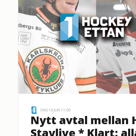
ONS 10 JUN 11:00
Nytt avtal mellan
Staylive * Klart: a