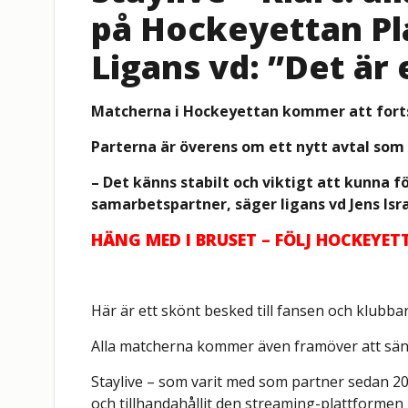
på Hockeyettan Pla
Ligans vd: ”Det är
Matcherna i Hockeyettan kommer att forts
Parterna är överens om ett nytt avtal som s
– Det känns stabilt och viktigt att kunna 
samarbetspartner, säger ligans vd Jens Isr
HÄNG MED I BRUSET – FÖLJ HOCKEYE
Här är ett skönt besked till fansen och klubba
Alla matcherna kommer även framöver att sända
Staylive – som varit med som partner sedan 2
och tillhandahållit den streaming-plattforme