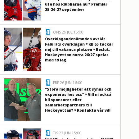
ute hos klubbarna nu * Premiär
25-26-27 september
ONS 29 JUL 15:00
Överklagandenämnden avslår
Falu IF:s överklagan * KB 65 tackar
nej till vakanta platsen * Beslut:
Hockeyettan norra 26/27 spelas
med 19 lag
FRE 26 JUN 16:00
”Stora möjligheter att synas och
exponeras hos oss” * Vill ni också
bli sponsorer eller
samarbetspartners till
Hockeyettan? * Kontakta vår vd!
TIS 23 JUN 15:00