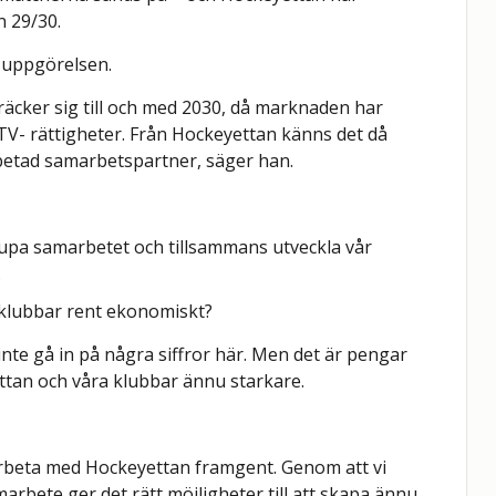
n 29/30.
a uppgörelsen.
träcker sig till och med 2030, då marknaden har
er TV- rättigheter. Från Hockeyettan känns det då
rbetad samarbetspartner, säger han.
upa samarbetet och tillsammans utveckla vår
.
s klubbar rent ekonomiskt?
te gå in på några siffror här. Men det är pengar
tan och våra klubbar ännu starkare.
amarbeta med Hockeyettan framgent. Genom att vi
arbete ger det rätt möjligheter till att skapa ännu