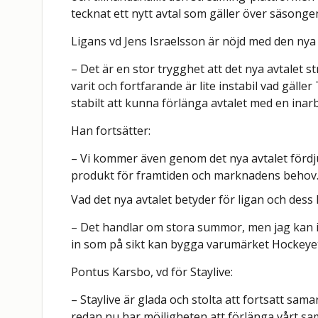
tecknat ett nytt avtal som gäller över säsonge
Ligans vd Jens Israelsson är nöjd med den ny
– Det är en stor trygghet att det nya avtalet s
varit och fortfarande är lite instabil vad gäll
stabilt att kunna förlänga avtalet med en ina
Han fortsätter:
– Vi kommer även genom det nya avtalet fördj
produkt för framtiden och marknadens behov
Vad det nya avtalet betyder för ligan och des
– Det handlar om stora summor, men jag kan in
in som på sikt kan bygga varumärket Hockeyet
Pontus Karsbo, vd för Staylive:
– Staylive är glada och stolta att fortsatt s
redan nu har möjligheten att förlänga vårt sam