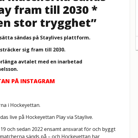
y fram till 2030 *
 en stor trygghet”
ätta sändas på Staylives plattform.
träcker sig fram till 2030.
förlänga avtalet med en inarbetad
aelsson.
TTAN PÅ INSTAGRAM
rna i Hockeyettan.
s live på Hockeyettan Play via Staylive.
019 och sedan 2022 ensamt ansvarat för och byggt
n matcherna sänds på – och Hockeyettan har