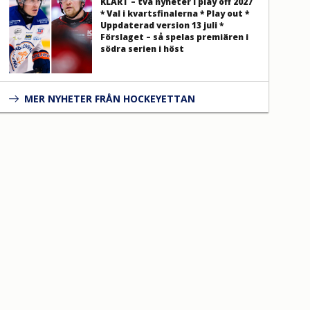
KLART – två nyheter i play off 2027
* Val i kvartsfinalerna * Play out *
Uppdaterad version 13 juli *
Förslaget – så spelas premiären i
södra serien i höst
MER NYHETER FRÅN HOCKEYETTAN