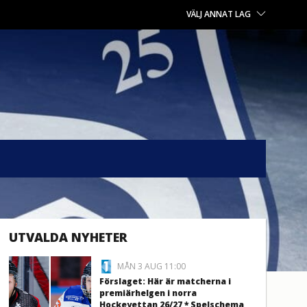
VÄLJ ANNAT LAG
UTVALDA NYHETER
MÅN 3 AUG 11:00
Förslaget: Här är matcherna i
premiärhelgen i norra
Hockeyettan 26/27 * Spelschema