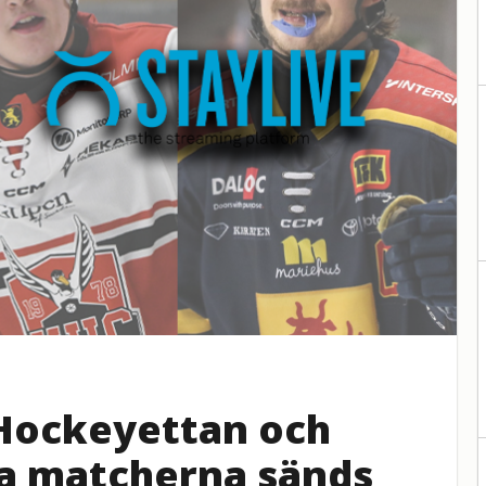
 Hockeyettan och
lla matcherna sänds