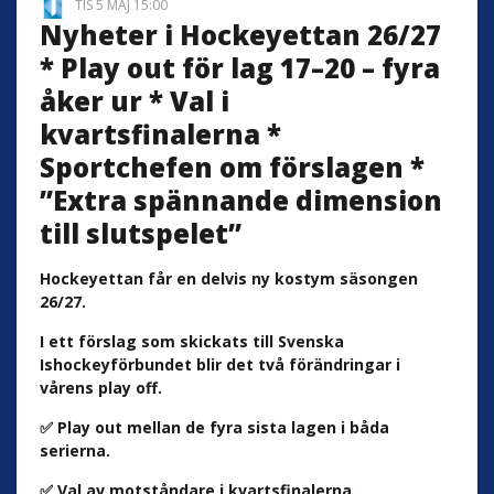
TIS 5 MAJ 15:00
Nyheter i Hockeyettan 26/27
* Play out för lag 17–20 – fyra
åker ur * Val i
kvartsfinalerna *
Sportchefen om förslagen *
”Extra spännande dimension
till slutspelet”
Hockeyettan får en delvis ny kostym säsongen
26/27.
I ett förslag som skickats till Svenska
Ishockeyförbundet blir det två förändringar i
vårens play off.
✅ Play out mellan de fyra sista lagen i båda
serierna.
✅ Val av motståndare i kvartsfinalerna.