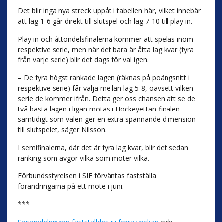
Det blir inga nya streck uppåt i tabellen här, vilket innebär
att lag 1-6 går direkt till slutspel och lag 7-10 till play in.
Play in och åttondelsfinalerna kommer att spelas inom
respektive serie, men när det bara är åtta lag kvar (fyra
från varje serie) blir det dags för val igen.
– De fyra högst rankade lagen (räknas på poängsnitt i
respektive serie) får välja mellan lag 5-8, oavsett vilken
serie de kommer ifrån. Detta ger oss chansen att se de
två bästa lagen i ligan mötas i Hockeyettan-finalen
samtidigt som valen ger en extra spännande dimension
till slutspelet, säger Nilsson.
I semifinalerna, där det är fyra lag kvar, blir det sedan
ranking som avgör vilka som möter vilka.
Förbundsstyrelsen i SIF förväntas fastställa
förändringarna på ett möte i juni.
***
Serieindelningen fastställdes ju förra veckan
och