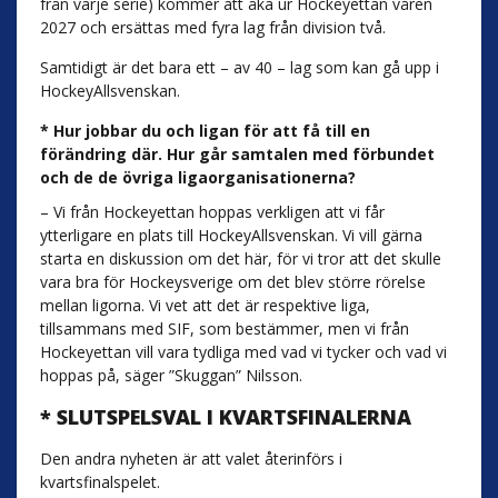
från varje serie) kommer att åka ur Hockeyettan våren
2027 och ersättas med fyra lag från division två.
Samtidigt är det bara ett – av 40 – lag som kan gå upp i
HockeyAllsvenskan.
* Hur jobbar du och ligan för att få till en
förändring där. Hur går samtalen med förbundet
och de de övriga ligaorganisationerna?
– Vi från Hockeyettan hoppas verkligen att vi får
ytterligare en plats till HockeyAllsvenskan. Vi vill gärna
starta en diskussion om det här, för vi tror att det skulle
vara bra för Hockeysverige om det blev större rörelse
mellan ligorna. Vi vet att det är respektive liga,
tillsammans med SIF, som bestämmer, men vi från
Hockeyettan vill vara tydliga med vad vi tycker och vad vi
hoppas på, säger ”Skuggan” Nilsson.
* SLUTSPELSVAL I KVARTSFINALERNA
Den andra nyheten är att valet återinförs i
kvartsfinalspelet.