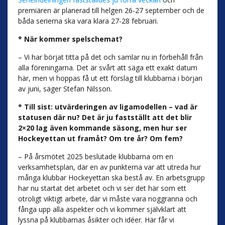
premiären är planerad till helgen 26-27 september och de
båda serierna ska vara klara 27-28 februari.
* När kommer spelschemat?
– Vi har börjat titta på det och samlar nu in förbehåll från
alla föreningarna. Det är svårt att säga ett exakt datum
här, men vi hoppas få ut ett förslag till klubbarna i början
av juni, säger Stefan Nilsson.
* Till sist: utvärderingen av ligamodellen – vad är
statusen där nu? Det är ju fastställt att det blir
2×20 lag även kommande säsong, men hur ser
Hockeyettan ut framåt? Om tre år? Om fem?
– På årsmötet 2025 beslutade klubbarna om en
verksamhetsplan, där en av punkterna var att utreda hur
många klubbar Hockeyettan ska bestå av. En arbetsgrupp
har nu startat det arbetet och vi ser det här som ett
otroligt viktigt arbete, där vi måste vara noggranna och
fånga upp alla aspekter och vi kommer självklart att
lyssna på klubbarnas åsikter och idéer. Här får vi