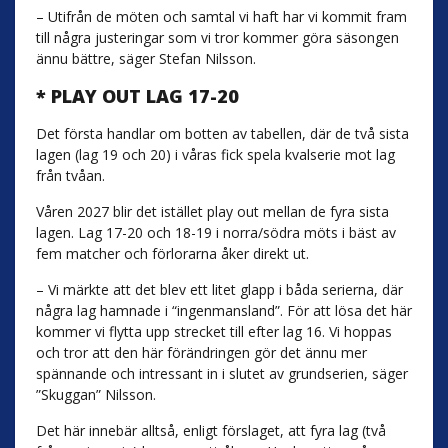
– Utifrån de möten och samtal vi haft har vi kommit fram
till några justeringar som vi tror kommer göra säsongen
ännu bättre, säger Stefan Nilsson.
* PLAY OUT LAG 17-20
Det första handlar om botten av tabellen, där de två sista
lagen (lag 19 och 20) i våras fick spela kvalserie mot lag
från tvåan.
Våren 2027 blir det istället play out mellan de fyra sista
lagen. Lag 17-20 och 18-19 i norra/södra möts i bäst av
fem matcher och förlorarna åker direkt ut.
– Vi märkte att det blev ett litet glapp i båda serierna, där
några lag hamnade i “ingenmansland”. För att lösa det här
kommer vi flytta upp strecket till efter lag 16. Vi hoppas
och tror att den här förändringen gör det ännu mer
spännande och intressant in i slutet av grundserien, säger
”Skuggan” Nilsson.
Det här innebär alltså, enligt förslaget, att fyra lag (två