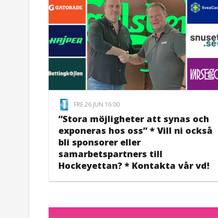
FRE 26 JUN 16:00
”Stora möjligheter att synas och
exponeras hos oss” * Vill ni också
bli sponsorer eller
samarbetspartners till
Hockeyettan? * Kontakta vår vd!