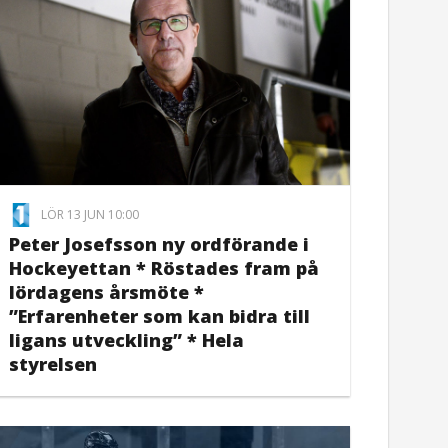
LÖR 13 JUN 10:00
Peter Josefsson ny ordförande i
Hockeyettan * Röstades fram på
lördagens årsmöte *
”Erfarenheter som kan bidra till
ligans utveckling” * Hela
styrelsen