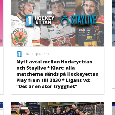
ONS 10 JUN 11:00
Nytt avtal mellan Hockeyettan
och Staylive * Klart: alla
matcherna sänds på Hockeyettan
Play fram till 2030 * Ligans vd:
”Det är en stor trygghet”