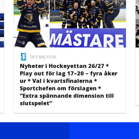
TIS 5 MAJ 15:00
Nyheter i Hockeyettan 26/27 *
Play out för lag 17–20 – fyra åker
ur * Val i kvartsfinalerna *
Sportchefen om förslagen *
”Extra spännande dimension till
slutspelet”