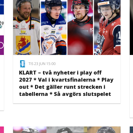
TIS 23 JUN 15:00
KLART – två nyheter i play off
2027 * Val i kvartsfinalerna * Play
out * Det gäller runt strecken i
tabellerna * Så avgörs slutspelet