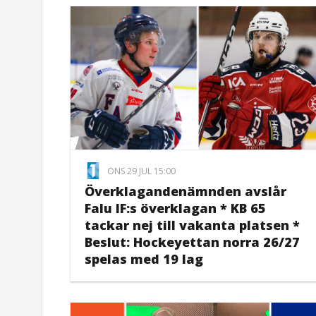
ONS 29 JUL 15:00
Överklagandenämnden avslår
Falu IF:s överklagan * KB 65
tackar nej till vakanta platsen *
Beslut: Hockeyettan norra 26/27
spelas med 19 lag