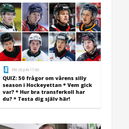
FRE 26 JUN 17:00
QUIZ: 50 frågor om vårens silly
season i Hockeyettan * Vem gick
var? * Hur bra transferkoll har
du? * Testa dig själv här!