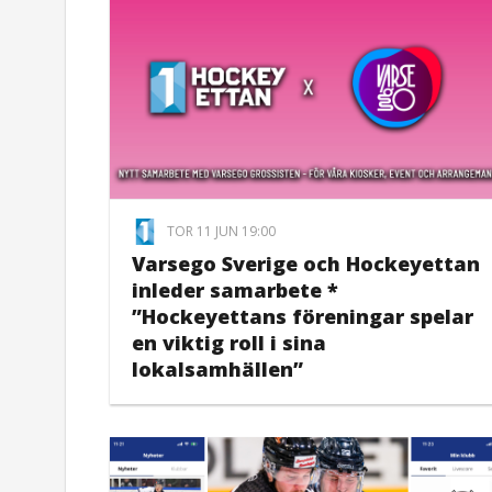
TOR 11 JUN 19:00
Varsego Sverige och Hockeyettan
inleder samarbete *
”Hockeyettans föreningar spelar
en viktig roll i sina
lokalsamhällen”