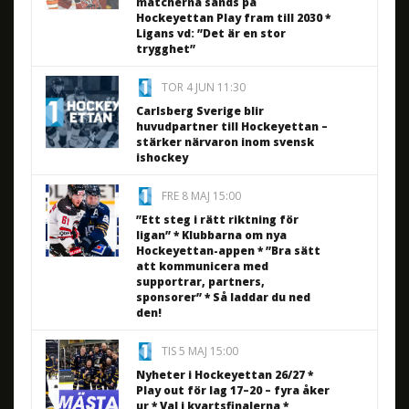
matcherna sänds på
Hockeyettan Play fram till 2030 *
Ligans vd: ”Det är en stor
trygghet”
TOR 4 JUN 11:30
Carlsberg Sverige blir
huvudpartner till Hockeyettan –
stärker närvaron inom svensk
ishockey
FRE 8 MAJ 15:00
”Ett steg i rätt riktning för
ligan” * Klubbarna om nya
Hockeyettan-appen * ”Bra sätt
att kommunicera med
supportrar, partners,
sponsorer” * Så laddar du ned
den!
TIS 5 MAJ 15:00
Nyheter i Hockeyettan 26/27 *
Play out för lag 17–20 – fyra åker
ur * Val i kvartsfinalerna *