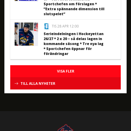
Sportchefen om förslagen *
”Extra spännande dimension till
slutspelet”
TIS 28 APR 12:00
Serieindelningen i Hockeyettan
26/27 * 2 x 20 – så delas lagen in
kommande säsong * Tre nya lag
* Sportchefen öppnar för
förändringar
VISA FLER
TILL ALLA NYHETER