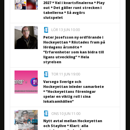
2027 * Val i kvartsfinalerna * Play
out * Det gäller runt strecken i
tabellerna * Så avgörs
slutspelet
LÖR 13 JUN 10:00
Peter Josefsson ny ordförande i
Hockeyettan * Röstades fram på
lördagens årsmöte *
”Erfarenheter som kan bidra till
ligans utveckling” * Hela
styrelsen
TOR 11 JUN 19:00
Varsego Sverige och
Hockeyettan inleder samarbete
* ”Hockeyettans föreningar
spelar en viktig roll i sina
lokalsamhällen”
ONS 10 JUN 11:00
Nytt avtal mellan Hockeyettan
och Staylive * Klart: alla