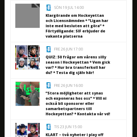
SÖN 19 JUL 14:00
Klargörande om Hockeyettan
och Licensnämnden * ”Ligan har
inte med besluten att göra” *
Förtydligande: SIF erbjuder de
vakanta platserna
FRE 26 JUN 17:00
QUIZ: 50 frågor om vårens silly
season i Hockeyettan * Vem gick
var? * Hur bra transferkoll har
du? * Testa dig själv här!
FRE 26 JUN 16:00
”Stora möjligheter att synas
och exponeras hos oss” * Vill ni
också bli sponsorer eller
samarbetspartners till
Hockeyettan? * Kontakta vår vd!
TIS 23 JUN 15:00
KLART – två nyheter i play off