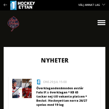
VÄLJ ANNAT LAG
NYHETER
ONS 29 JUL 15:00
Överklagandenämnden avslår
Falu IF:s överklagan * KB 65
tackar nej till vakanta platsen *
Beslut: Hockeyettan norra 26/27
spelas med 19 lag