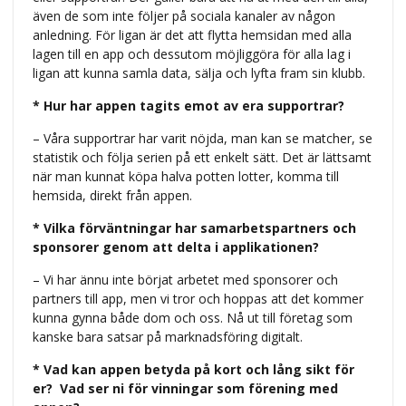
även de som inte följer på sociala kanaler av någon
anledning. För ligan är det att flytta hemsidan med alla
lagen till en app och dessutom möjliggöra för alla lag i
ligan att kunna samla data, sälja och lyfta fram sin klubb.
* Hur har appen tagits emot av era supportrar?
– Våra supportrar har varit nöjda, man kan se matcher, se
statistik och följa serien på ett enkelt sätt. Det är lättsamt
när man kunnat köpa halva potten lotter, komma till
hemsida, direkt från appen.
* Vilka förväntningar har samarbetspartners och
sponsorer genom att delta i applikationen?
– Vi har ännu inte börjat arbetet med sponsorer och
partners till app, men vi tror och hoppas att det kommer
kunna gynna både dom och oss. Nå ut till företag som
kanske bara satsar på marknadsföring digitalt.
* Vad kan appen betyda på kort och lång sikt för
er? Vad ser ni för vinningar som förening med