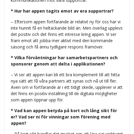
kommunikationen mot våra supportrar.
* Hur har appen tagits emot av era supportrar?
– Eftersom appen fortfarande är relativt ny för oss har vi
inte hunnit få en heltäckande bild än. Men överlag upplevs
det positiv och det finns ett intresse kring appen. Vi ser
fram emot att jobba mer aktivt med den kommande
säsong och få ännu tydligare respons framöver.
* Vilka förväntningar har samarbetspartners och
sponsorer genom att delta i applikationen?
– Vi ser att appen kan bli ett bra komplement till att hitta
nya sätt att få våra partners att synas och nå ut till fler.
Även om vi fortfarande är i ett tidigt skede, upplever vi att
det finns en positiv inställning till de digitala möjligheter
som appen öppnar upp för.
* Vad kan appen betyda på kort och lång sikt för
er? Vad ser ni för vinningar som förening med
appen?
– På kort sikt handlar det mycket om att lära sig verktyget