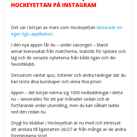
HOCKEYETTAN PÅ INSTAGRAM
Det var i början av mars som Hockeyettan
lanserade en
egen liga–applikation
.
I den nya appen får du – under säsongen – bland
annat liveresultat från matcherna, statistik för spelare och
lag och de senaste nyheterna från både ligan och din
favoritklubb.
Dessutom väntar quiz, lotterier och andra tävlingar där du
kan testa dina kunskaper och vinna fina priser.
Appen – det börjar närma sig 1000 nedladdningar i detta
nu – lanserades för ett par månader sedan och är
fortfarande under utveckling, men du kan såklart ladda
ned den redan nu.
Drygt tio klubbar i Hockeyettan är nu med och intresset
att ansluta till ligastarten 26/27 är från många av de andra
föreningarna stort.