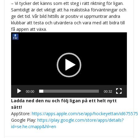
– Vi tycker det känns som ett steg i rätt riktning för ligan.
Samtidigt är det viktigt att ha realistiska förväntningar och
ge det tid. Vår bild hittills är positiv vi uppmuntrar andra
klubbar att testa och utvärdera och vara med att bidra till
få appen att växa.
Videospelare
00:00
00:32
Ladda ned den nu och följ
liga
n på ett helt nytt
sätt!
App
S
tore:
https://
app
s
.
app
le.com/se/
app
/hockeyettan/id67557
Google Play:
https://play.google.com/store/
app
s
/details?
id=se.he.cmapp&hl=en