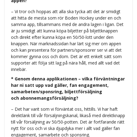
appen?
– Vi tror och hoppas att alla ska tycka att det är smidigt
att hitta de mesta som rör Boden Hockey under en och
samma app, tillsammans med de andra lagen i ligan. Det
är ju smidigt att kunna köpa biljetter på biljettknappen
och direkt efter kunna köpa en 50/50-lott under den
knappen. När marknadssidan har lärt sig mer om appen
och kan presentera för partners/sponsorer ser vi att det
kommer gynna oss och dom. Det är ett enkelt sätt som
supporter att följa sitt lag på nära håll, med allt vad det
innebär.
* Genom denna applikationen – vilka förväntningar
har ni satt upp vad gäller, fan engagement,
samarbeten/sponsring, biljettförsäljning
och abonnemangsförsäljning?
– Det har varit som vi förväntat oss, hittills. Vi har haft
direktlänk till vår försäljningskanal, likaså med direktknapp
till vår försäljning av 50/50-potten. Det är fortfarande rätt
nytt för oss och vi ska djupdyka mer i allt vad gäller fan
engagement, samarbete och sponsring.