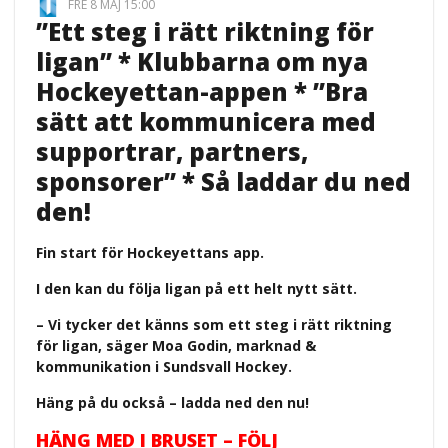
FRE 8 MAJ 15:00
”Ett steg i rätt riktning för
ligan” * Klubbarna om nya
Hockeyettan-appen * ”Bra
sätt att kommunicera med
supportrar, partners,
sponsorer” * Så laddar du ned
den!
Fin start för Hockeyettans app.
I den kan du följa ligan på ett helt nytt sätt.
– Vi tycker det känns som ett steg i rätt riktning
för ligan, säger Moa Godin, marknad &
kommunikation i Sundsvall Hockey.
Häng på du också – ladda ned den nu!
HÄNG MED I BRUSET – FÖLJ