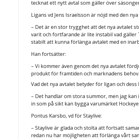
tecknat ett nytt avtal som gäller över säsonge
Ligans vd Jens Israelsson är nöjd med den ny
– Det är en stor trygghet att det nya avtalet s
varit och fortfarande är lite instabil vad gäll
stabilt att kunna förlänga avtalet med en ina
Han fortsätter:
– Vi kommer även genom det nya avtalet fördj
produkt för framtiden och marknadens behov
Vad det nya avtalet betyder för ligan och des
– Det handlar om stora summor, men jag kan in
in som på sikt kan bygga varumärket Hockeyet
Pontus Karsbo, vd för Staylive:
– Staylive är glada och stolta att fortsatt s
redan nu har möjligheten att förlänga vårt sam