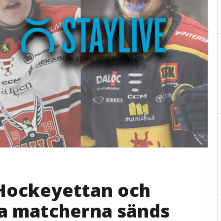
 Hockeyettan och
lla matcherna sänds