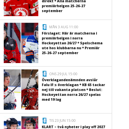
direkt * Alla matcherna
premiärhelgen 25-26-27
september
MÅN 3 AUG 11:00
Förslaget: Här är matcherna i
premiärhelgen i norra
Hockeyettan 26/27 * Spelschema
ute hos klubbarna nu * Premiär
25-26-27 september
ONS 29 JUL 15:00
Överklagandenämnden avslår
Falu IF:s överklagan * KB 65 tackar
nej till vakanta platsen * Beslut:
Hockeyettan norra 26/27 spelas
med 19 lag
TIS 23 JUN 15:00
KLART – två nyheter i play off 2027