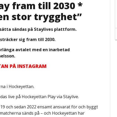
y fram till 2030 *
 en stor trygghet”
ätta sändas på Staylives plattform.
träcker sig fram till 2030.
förlänga avtalet med en inarbetad
aelsson.
TTAN PÅ INSTAGRAM
rna i Hockeyettan.
s live på Hockeyettan Play via Staylive.
019 och sedan 2022 ensamt ansvarat för och byggt
n matcherna sänds på – och Hockeyettan har