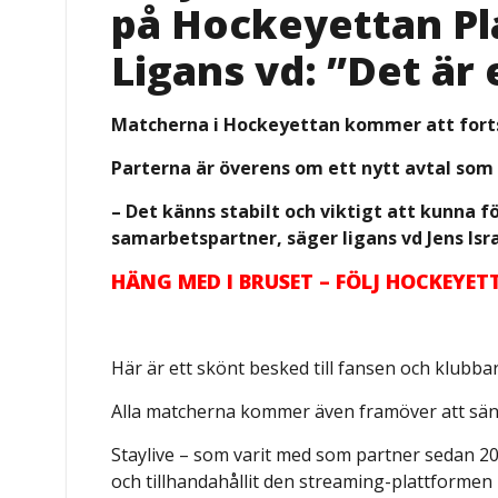
på Hockeyettan Pla
Ligans vd: ”Det är
Matcherna i Hockeyettan kommer att forts
Parterna är överens om ett nytt avtal som s
– Det känns stabilt och viktigt att kunna 
samarbetspartner, säger ligans vd Jens Isr
HÄNG MED I BRUSET – FÖLJ HOCKEYE
Här är ett skönt besked till fansen och klubba
Alla matcherna kommer även framöver att sända
Staylive – som varit med som partner sedan 2
och tillhandahållit den streaming-plattforme