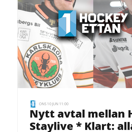
ONS 10 JUN 11:00
Nytt avtal mellan
Staylive * Klart: a