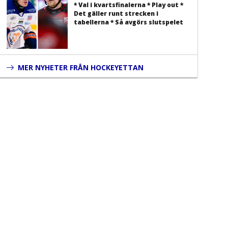
* Val i kvartsfinalerna * Play out *
Det gäller runt strecken i
tabellerna * Så avgörs slutspelet
MER NYHETER FRÅN HOCKEYETTAN