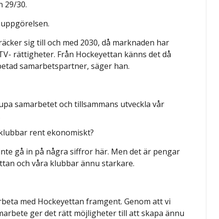
n 29/30.
a uppgörelsen.
träcker sig till och med 2030, då marknaden har
er TV- rättigheter. Från Hockeyettan känns det då
rbetad samarbetspartner, säger han.
upa samarbetet och tillsammans utveckla vår
.
s klubbar rent ekonomiskt?
te gå in på några siffror här. Men det är pengar
tan och våra klubbar ännu starkare.
amarbeta med Hockeyettan framgent. Genom att vi
arbete ger det rätt möjligheter till att skapa ännu