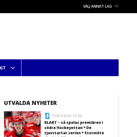
VÄLJ ANNAT LAG
IGT
UTVALDA NYHETER
TOR 6 AUG 15:30
KLART – så spelas premiären i
södra Hockeyettan * De
tjuvstartar serien * Stormöte