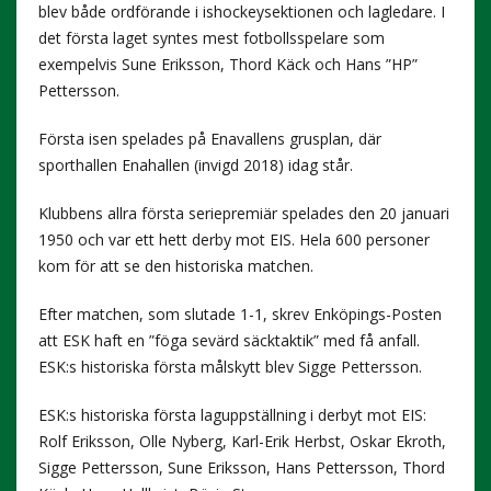
blev både ordförande i ishockeysektionen och lagledare. I
det första laget syntes mest fotbollsspelare som
exempelvis Sune Eriksson, Thord Käck och Hans ”HP”
Pettersson.
Första isen spelades på Enavallens grusplan, där
sporthallen Enahallen (invigd 2018) idag står.
Klubbens allra första seriepremiär spelades den 20 januari
1950 och var ett hett derby mot EIS. Hela 600 personer
kom för att se den historiska matchen.
Efter matchen, som slutade 1-1, skrev Enköpings-Posten
att ESK haft en ”föga sevärd säcktaktik” med få anfall.
ESK:s historiska första målskytt blev Sigge Pettersson.
ESK:s historiska första laguppställning i derbyt mot EIS:
Rolf Eriksson, Olle Nyberg, Karl-Erik Herbst, Oskar Ekroth,
Sigge Pettersson, Sune Eriksson, Hans Pettersson, Thord