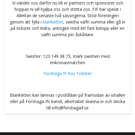
Vi vänder oss därför nu till er partners och sponsorer och
hoppas ni vill hjälpa oss och stötta oss. FIF har spelat i
Allettan de senaste två säsongerna. Stöd föreningen
genom att fylla i
blanketten
, swisha valfri summa eller gå in
på tickster och bidra, antingen med ett fast belopp eller en
valfri summa per åskådare.
Swishnr: 123 149 38 73, märk swishen med
enkronasmatchen
Forshaga IF hos Tickster
Blanketten kan lämnas i postlådan på framsidan av ishallen
eller på Forshaga Ifs kansli, alternativt skanna in och skicka
till
info@forshagaif.se