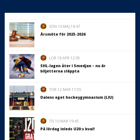
SÖN 10 MAJ 16:47
Årsmöte för 2025-2026
LÖR 18 APR 12:05
SHL-lagen åter i Smedjan – nu är
biljetterna släppta
TOR 12 MAR 17:55
Dalens eget hockeygymnasium (LIU)
TIS 10 MAR 19:45
På lördag inleds U20:s kval!