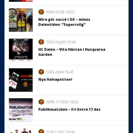
MÅN 9 FEB 19:33
Mira gör succé i OS – minns
Dalentiden: ”Superrolig”
SÖN 18 JAN 15:40
HC Dalen – Vita Hästen i Husqvarna
Garden
SÖN 4 JAN 18:45
Nya Halvapotten!
MÅN 17 NOV 18:50
Publikmatchen – Fri Entré 17 dec
TOR 2 OKT 19:48