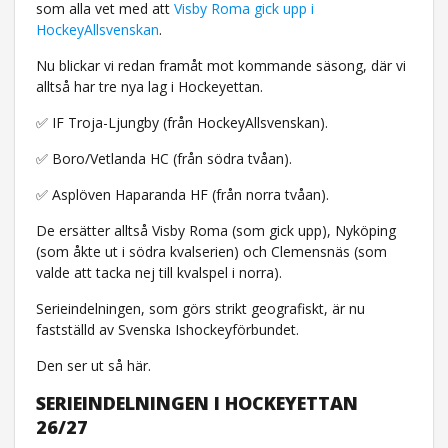
som alla vet med att
Visby Roma gick upp i
HockeyAllsvenskan
.
Nu blickar vi redan framåt mot kommande säsong, där vi
alltså har tre nya lag i Hockeyettan.
✅ IF Troja-Ljungby (från HockeyAllsvenskan).
✅ Boro/Vetlanda HC (från södra tvåan).
✅ Asplöven Haparanda HF (från norra tvåan).
De ersätter alltså Visby Roma (som gick upp), Nyköping
(som åkte ut i södra kvalserien) och Clemensnäs (som
valde att tacka nej till kvalspel i norra).
Serieindelningen, som görs strikt geografiskt, är nu
fastställd av Svenska Ishockeyförbundet.
Den ser ut så här.
SERIEINDELNINGEN I HOCKEYETTAN
26/27