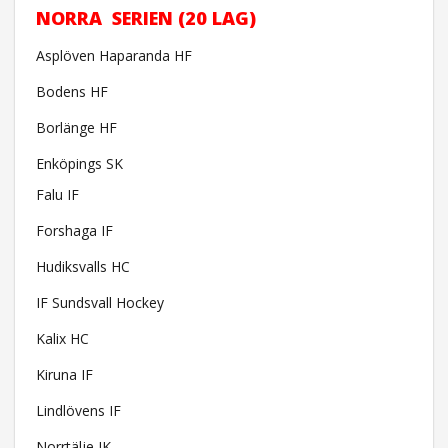
NORRA SERIEN (20 LAG)
Asplöven Haparanda HF
Bodens HF
Borlänge HF
Enköpings SK
Falu IF
Forshaga IF
Hudiksvalls HC
IF Sundsvall Hockey
Kalix HC
Kiruna IF
Lindlövens IF
Norrtälje IK