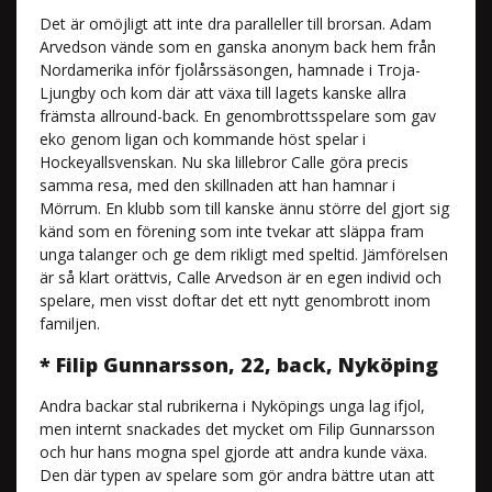
Det är omöjligt att inte dra paralleller till brorsan. Adam
Arvedson vände som en ganska anonym back hem från
Nordamerika inför fjolårssäsongen, hamnade i Troja-
Ljungby och kom där att växa till lagets kanske allra
främsta allround-back. En genombrottsspelare som gav
eko genom ligan och kommande höst spelar i
Hockeyallsvenskan. Nu ska lillebror Calle göra precis
samma resa, med den skillnaden att han hamnar i
Mörrum. En klubb som till kanske ännu större del gjort sig
känd som en förening som inte tvekar att släppa fram
unga talanger och ge dem rikligt med speltid. Jämförelsen
är så klart orättvis, Calle Arvedson är en egen individ och
spelare, men visst doftar det ett nytt genombrott inom
familjen.
* Filip Gunnarsson, 22, back, Nyköping
Andra backar stal rubrikerna i Nyköpings unga lag ifjol,
men internt snackades det mycket om Filip Gunnarsson
och hur hans mogna spel gjorde att andra kunde växa.
Den där typen av spelare som gör andra bättre utan att