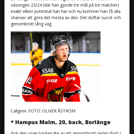
säsongen 23/24 (där han gjorde tre mål på tre matcher)
exakt vilken potential han har och nu kommer han få alla
chanser att göra det mesta av den. Det doftar succé och
genombrott lång väg.
Callgren. FOTO: OLIVER ÅSTRÖM
* Hampus Malm, 20, back, Borlänge
Fick den unge backen lite av ett genombrott redan ifjol? I