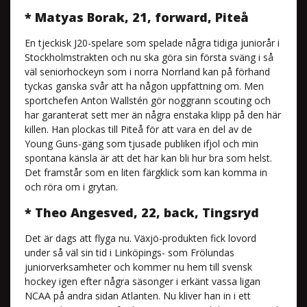
* Matyas Borak, 21, forward, Piteå
En tjeckisk J20-spelare som spelade några tidiga juniorår i
Stockholmstrakten och nu ska göra sin första sväng i så
väl seniorhockeyn som i norra Norrland kan på förhand
tyckas ganska svår att ha någon uppfattning om. Men
sportchefen Anton Wallstén gör noggrann scouting och
har garanterat sett mer än några enstaka klipp på den här
killen. Han plockas till Piteå för att vara en del av de
Young Guns-gäng som tjusade publiken ifjol och min
spontana känsla är att det här kan bli hur bra som helst.
Det framstår som en liten färgklick som kan komma in
och röra om i grytan.
* Theo Angesved, 22, back, Tingsryd
Det är dags att flyga nu. Växjö-produkten fick lovord
under så väl sin tid i Linköpings- som Frölundas
juniorverksamheter och kommer nu hem till svensk
hockey igen efter några säsonger i erkänt vassa ligan
NCAA på andra sidan Atlanten. Nu kliver han in i ett