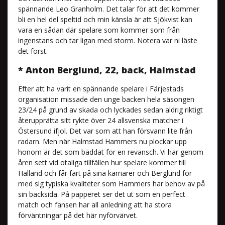
spännande Leo Granholm. Det talar för att det kommer
bli en hel del speltid och min känsla är att Sjökvist kan
vara en sådan där spelare som kommer som från
ingenstans och tar ligan med storm. Notera var ni läste
det först.
* Anton Berglund, 22, back, Halmstad
Efter att ha varit en spännande spelare i Färjestads
organisation missade den unge backen hela säsongen
23/24 på grund av skada och lyckades sedan aldrig riktigt
återupprätta sitt rykte över 24 allsvenska matcher i
Östersund ifjol. Det var som att han försvann lite från
radarn. Men när Halmstad Hammers nu plockar upp
honom är det som bäddat för en revansch. Vi har genom
åren sett vid otaliga tillfällen hur spelare kommer till
Halland och får fart på sina karriärer och Berglund för
med sig typiska kvaliteter som Hammers har behov av på
sin backsida. På papperet ser det ut som en perfect
match och fansen har all anledning att ha stora
förväntningar på det här nyförvärvet.