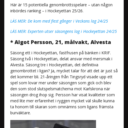
Här är 15 potentiella genombrottsspelare – utan någon
inbördes ranking – i Hockeyettan 25/26.
LÄS MER: De kom med flest gånger i Veckans lag 24/25
LÄS MER: Experten utser säsongens lag i Hockeyettan 24/25
* Algot Persson, 21, målvakt, Alvesta
Säsong ett i Hockeyettan, fastfrusen på bänken i KRIF.
Säsong två i Hockeyettan, delat ansvar med mersmak i
Alvesta. Säsong tre i Hockeyettan, det definitiva
genombrottet i ligan? Ja, mycket talar för att det är just så
det kommer bli. 21-åringen från Tingsryd visade upp ett
spel som lovar mer under säsongen som gick och blev
den som stod slutspelsmatcherna mot Karlskrona när
säsongen drog ihop sig. Persson har visat kvaliteter som
med lite mer erfarenhet i ryggen mycket väl skulle kunna
ta honom till skaran som omnämns som ligans främsta
burväktare.