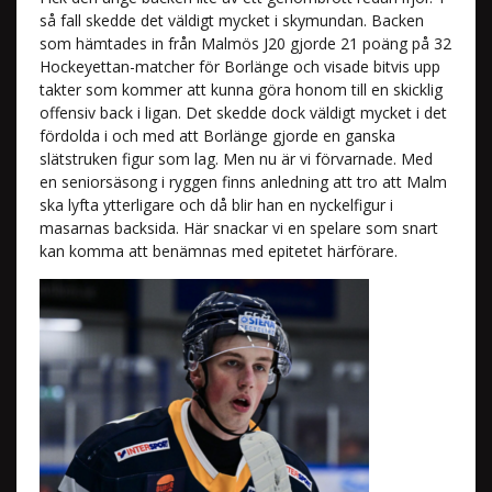
så fall skedde det väldigt mycket i skymundan. Backen
som hämtades in från Malmös J20 gjorde 21 poäng på 32
Hockeyettan-matcher för Borlänge och visade bitvis upp
takter som kommer att kunna göra honom till en skicklig
offensiv back i ligan. Det skedde dock väldigt mycket i det
fördolda i och med att Borlänge gjorde en ganska
slätstruken figur som lag. Men nu är vi förvarnade. Med
en seniorsäsong i ryggen finns anledning att tro att Malm
ska lyfta ytterligare och då blir han en nyckelfigur i
masarnas backsida. Här snackar vi en spelare som snart
kan komma att benämnas med epitetet härförare.