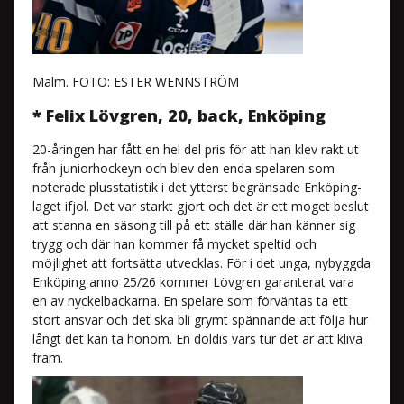
Malm. FOTO: ESTER WENNSTRÖM
* Felix Lövgren, 20, back, Enköping
20-åringen har fått en hel del pris för att han klev rakt ut
från juniorhockeyn och blev den enda spelaren som
noterade plusstatistik i det ytterst begränsade Enköping-
laget ifjol. Det var starkt gjort och det är ett moget beslut
att stanna en säsong till på ett ställe där han känner sig
trygg och där han kommer få mycket speltid och
möjlighet att fortsätta utvecklas. För i det unga, nybyggda
Enköping anno 25/26 kommer Lövgren garanterat vara
en av nyckelbackarna. En spelare som förväntas ta ett
stort ansvar och det ska bli grymt spännande att följa hur
långt det kan ta honom. En doldis vars tur det är att kliva
fram.