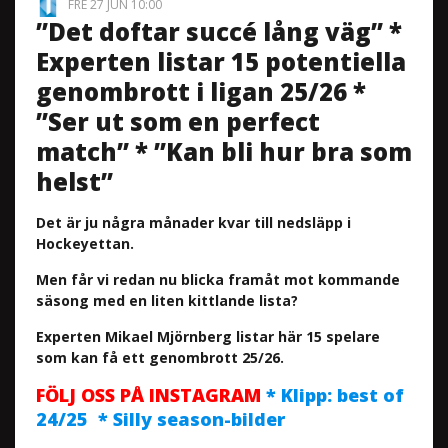
FRE 27 JUN 10:00
”Det doftar succé lång väg” *
Experten listar 15 potentiella
genombrott i ligan 25/26 *
”Ser ut som en perfect
match” * ”Kan bli hur bra som
helst”
Det är ju några månader kvar till nedsläpp i
Hockeyettan.
Men får vi redan nu blicka framåt mot kommande
säsong med en liten kittlande lista?
Experten Mikael Mjörnberg listar här 15 spelare
som kan få ett genombrott 25/26.
FÖLJ OSS PÅ INSTAGRAM
* Klipp: best of
24/25 * Silly season-bilder