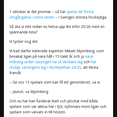
1 oktober är det premiär – så här
spelas de första
omgångarna i norra serien
– i Sveriges största hockeyliga.
Så ska vi inte redan nu hetsa upp lite inför 25/26 med en
spännande lista?
Vi tycker nog det.
Vi bad därför initierade experten Mikael Mjörnberg, som
bevakat ligan på nära håll i 15-talet år och ju
varje
måndag under säsongen tar ut Veckans lag
och
här
utsågs säsongens lag i Hockeyettan 24/25
, att blicka
framåt.
– Ge oss 15 spelare som kan få ett genombrott, sa vi.
– Javisst, sa Mjörnberg.
Och nu har han funderat klart och plockat med båda
spelare som var aktiva här i fjol, nyförvärv inom ligan och
spelare som värvats in till hösten.