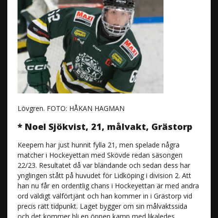
Lövgren. FOTO: HÅKAN HAGMAN
* Noel Sjökvist, 21, målvakt, Grästorp
Keepern har just hunnit fylla 21, men spelade några
matcher i Hockeyettan med Skövde redan säsongen
22/23. Resultatet då var bländande och sedan dess har
ynglingen stått på huvudet för Lidköping i division 2. Att
han nu får en ordentlig chans i Hockeyettan är med andra
ord väldigt välförtjänt och han kommer in i Grästorp vid
precis rätt tidpunkt. Laget bygger om sin målvaktssida
och det kommer bli en öppen kamp med likaledes