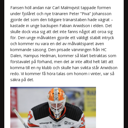
Fansen höll andan när Carl Malmqvist tappade formen
under fjolåret och nye tränaren Peter ”Piva” Johansson
gjorde det som den tidigare tränarstaben hade vägrat –
kastade in unge backupen Fabian Arwidson i elden. Det
skulle dock visa sig att det inte fanns något att oroa sig
för. Den unge målvakten gjorde ett väldigt stabilt intryck
och kommer nu vara en del av målvaktsparet även
kommande säsong. Den prisade värvningen från HC
Dalen, Hampus Hedman, kommer så klart betraktas som
förstavalet på förhand, men det är inte alltid helt lätt att
komma till en ny klubb och skulle han svikta står Arwidson
redo. Vi kommer få höra talas om honom i vinter, var så
säkra på det.