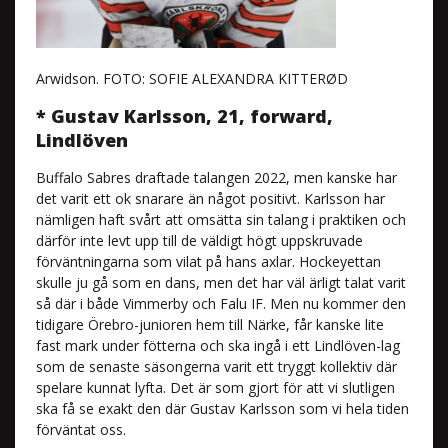
Arwidson. FOTO: SOFIE ALEXANDRA KITTERØD
* Gustav Karlsson, 21, forward,
Lindlöven
Buffalo Sabres draftade talangen 2022, men kanske har
det varit ett ok snarare än något positivt. Karlsson har
nämligen haft svårt att omsätta sin talang i praktiken och
därför inte levt upp till de väldigt högt uppskruvade
förväntningarna som vilat på hans axlar. Hockeyettan
skulle ju gå som en dans, men det har väl ärligt talat varit
så där i både Vimmerby och Falu IF. Men nu kommer den
tidigare Örebro-junioren hem till Närke, får kanske lite
fast mark under fötterna och ska ingå i ett Lindlöven-lag
som de senaste säsongerna varit ett tryggt kollektiv där
spelare kunnat lyfta. Det är som gjort för att vi slutligen
ska få se exakt den där Gustav Karlsson som vi hela tiden
förväntat oss.