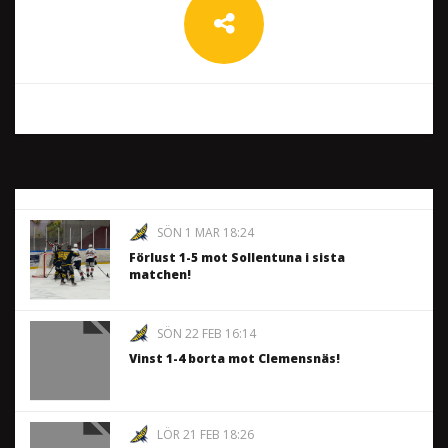
SÖN 1 MAR 18:24
Förlust 1-5 mot Sollentuna i sista
matchen!
SÖN 22 FEB 16:14
Vinst 1-4 borta mot Clemensnäs!
LÖR 21 FEB 18:26