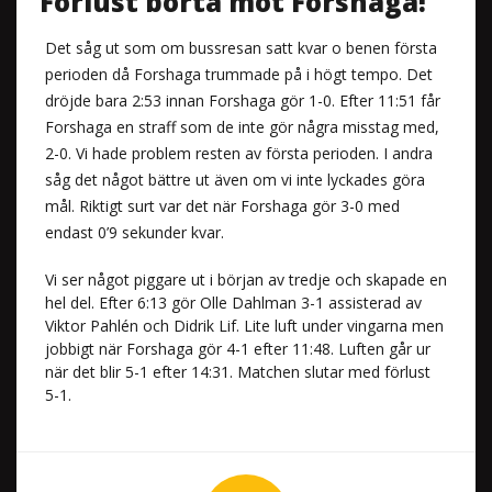
Förlust borta mot Forshaga!
Det såg ut som om bussresan satt kvar o benen första
perioden då Forshaga trummade på i högt tempo. Det
dröjde bara 2:53 innan Forshaga gör 1-0. Efter 11:51 får
Forshaga en straff som de inte gör några misstag med,
2-0. Vi hade problem resten av första perioden. I andra
såg det något bättre ut även om vi inte lyckades göra
mål. Riktigt surt var det när Forshaga gör 3-0 med
endast 0’9 sekunder kvar.
Vi ser något piggare ut i början av tredje och skapade en
hel del. Efter 6:13 gör Olle Dahlman 3-1 assisterad av
Viktor Pahlén och Didrik Lif. Lite luft under vingarna men
jobbigt när Forshaga gör 4-1 efter 11:48. Luften går ur
när det blir 5-1 efter 14:31. Matchen slutar med förlust
5-1.