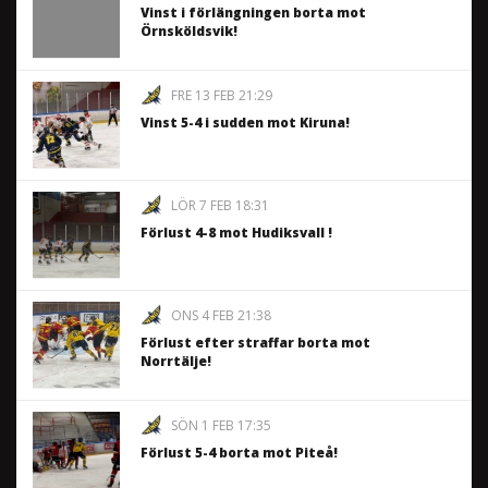
Vinst i förlängningen borta mot
Örnsköldsvik!
FRE 13 FEB 21:29
Vinst 5-4 i sudden mot Kiruna!
LÖR 7 FEB 18:31
Förlust 4-8 mot Hudiksvall !
ONS 4 FEB 21:38
Förlust efter straffar borta mot
Norrtälje!
SÖN 1 FEB 17:35
Förlust 5-4 borta mot Piteå!