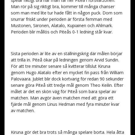
spelar riktigt bra när man får ner Piteå i försvarzonen.
Man rör på sig riktigt bra, kommer till många chanser
som man med lite tur hade fått in någon puck. Dom som
snurrar friskt under perioden är första femman med
Mustonen, Siironen, Alatalo, Kupiainen och Ahlmark.
Perioden blir mållös och Piteås 0-1 ledning står kvar.
Sista perioden är lite av en ställningskrig där målen börjar
att trilla in. Piteå ökar på ledningen genom Arvid Sundin.
För att tre minuter senare så kvitterar tillslut Kiruna
genom Hugo Alatalo efter en mycket fin pass från William
Palovaara. Jublet blir dock kortvarig för redan 90 sekunder
senare göra Piteå sitt tredje mål genom Theo Keilin. Efter
målet är det en skön väg för Piteå som bara spelar av
matchen. Man avgör även matchen med att göra ett
fjärde mål genom Linus Hedman med fyra minuter kvar
av matchen.
Kiruna gör det bra trots så många spelare borta. Hela åtta