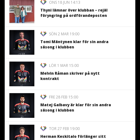
ONS 18 JUN 14:13
Thyni lämnar över klubban – rejäl
föryngring på ordförandeposten
SÖN 2 MAR 19:00
Tomi Mäntynen klar för sin andra
säsong i klubben
LÖR 1 MAR 15:00
Melvin Råman skriver på nytt
kontrakt
FRE 28 FEB 15:00
Matej Galbavy är klar för sin andra
säsong i klubben
TOR 27 FEB 19:00
Herman Keskitalo förlänger sitt