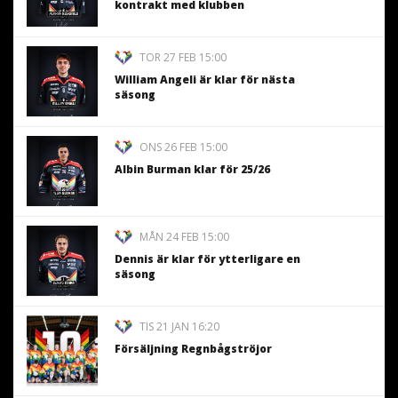
kontrakt med klubben
TOR 27 FEB 15:00
William Angeli är klar för nästa
säsong
ONS 26 FEB 15:00
Albin Burman klar för 25/26
MÅN 24 FEB 15:00
Dennis är klar för ytterligare en
säsong
TIS 21 JAN 16:20
Försäljning Regnbågströjor