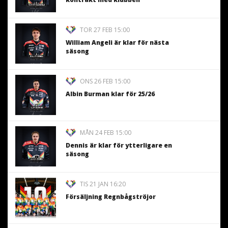
TOR 27 FEB 15:00
William Angeli är klar för nästa
säsong
ONS 26 FEB 15:00
Albin Burman klar för 25/26
MÅN 24 FEB 15:00
Dennis är klar för ytterligare en
säsong
TIS 21 JAN 16:20
Försäljning Regnbågströjor