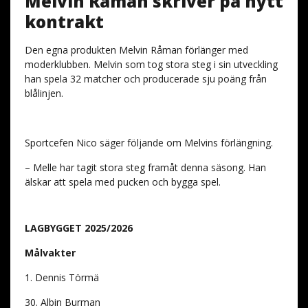
Melvin Råman skriver på nytt
kontrakt
Den egna produkten Melvin Råman förlänger med
moderklubben. Melvin som tog stora steg i sin utveckling
han spela 32 matcher och producerade sju poäng från
blålinjen.
Sportcefen Nico säger följande om Melvins förlängning.
– Melle har tagit stora steg framåt denna säsong. Han
älskar att spela med pucken och bygga spel.
LAGBYGGET 2025/2026
Målvakter
1. Dennis Törmä
30. Albin Burman