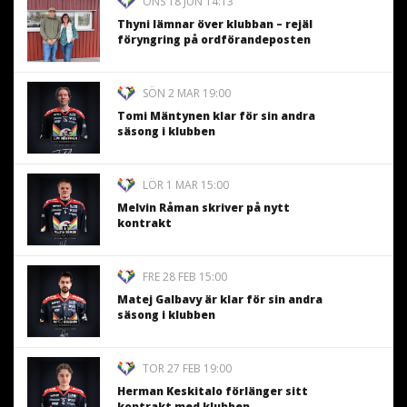
ONS 18 JUN 14:13
Thyni lämnar över klubban – rejäl
föryngring på ordförandeposten
SÖN 2 MAR 19:00
Tomi Mäntynen klar för sin andra
säsong i klubben
LÖR 1 MAR 15:00
Melvin Råman skriver på nytt
kontrakt
FRE 28 FEB 15:00
Matej Galbavy är klar för sin andra
säsong i klubben
TOR 27 FEB 19:00
Herman Keskitalo förlänger sitt
kontrakt med klubben