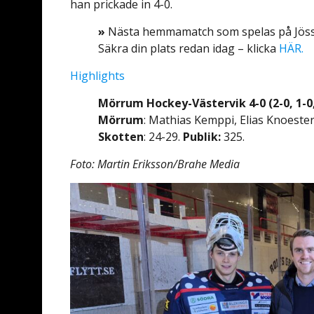
han prickade in 4-0.
»
Nästa hemmamatch som spelas på Jössa
Säkra din plats redan idag – klicka
HÄR.
Highlights
Mörrum Hockey-Västervik 4-0 (2-0, 1-0,
Mörrum
: Mathias Kemppi, Elias Knoest
Skotten
: 24-29.
Publik:
325.
Foto: Martin Eriksson/Brahe Media