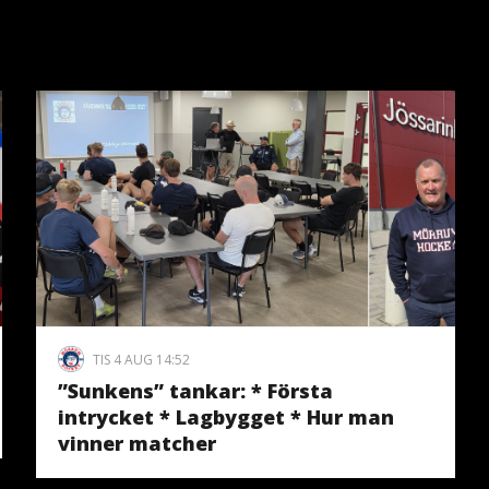
TIS 4 AUG 14:52
”Sunkens” tankar: * Första
intrycket * Lagbygget * Hur man
vinner matcher