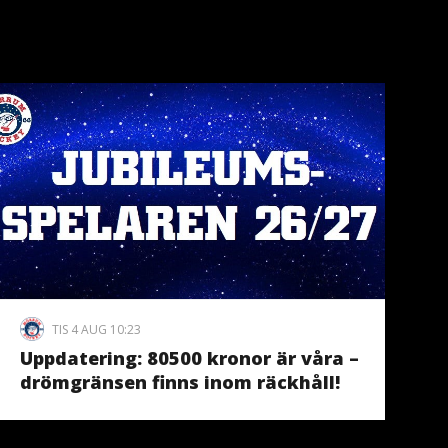
TIS 4 AUG 10:23
Uppdatering: 80500 kronor är våra –
drömgränsen finns inom räckhåll!