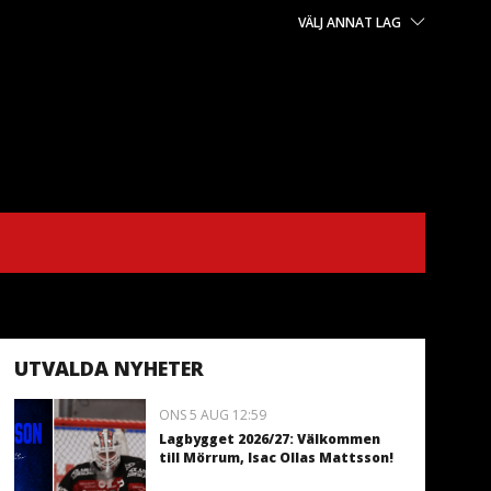
VÄLJ ANNAT LAG
UTVALDA NYHETER
ONS 5 AUG 12:59
Lagbygget 2026/27: Välkommen
till Mörrum, Isac Ollas Mattsson!