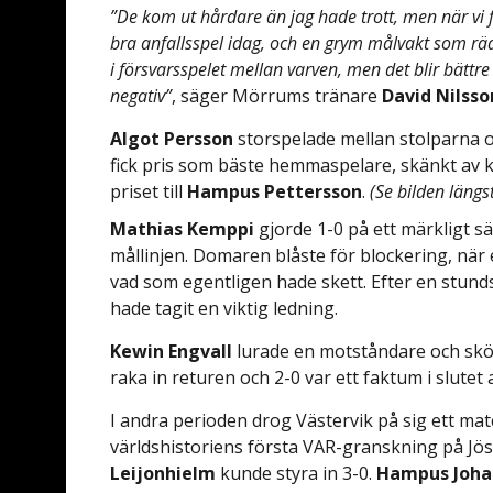
”De kom ut hårdare än jag hade trott, men när vi fi
bra anfallsspel idag, och en grym målvakt som rädda
i försvarsspelet mellan varven, men det blir bättre
negativ”
, säger Mörrums tränare
David Nilsso
Algot Persson
storspelade mellan stolparna 
fick pris som bäste hemmaspelare, skänkt av 
priset till
Hampus Pettersson
.
(Se bilden längs
Mathias Kemppi
gjorde 1-0 på ett märkligt sä
mållinjen. Domaren blåste för blockering, 
vad som egentligen hade skett. Efter en stun
hade tagit en viktig ledning.
Kewin Engvall
lurade en motståndare och sk
raka in returen och 2-0 var ett faktum i slutet
I andra perioden drog Västervik på sig ett mat
världshistoriens första VAR-granskning på J
Leijonhielm
kunde styra in 3-0.
Hampus Joha