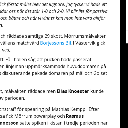
ck första målet blev det lugnare. Jag tycker vi hade ett
r oss när det står 1-0 och 2-0. Vi blir lite för passiva
 och bättre och när vi vinner kan man inte vara alltför
n.
och räddade samtliga 29 skott. Mörrumsmålvakten
kvällens matchvärd
Börjessons Bil
. I Västervik gick
t ned).
tt. Få i hallen såg att pucken hade passerat
när en linjeman uppmärksammade huvuddomaren på
ds diskuterande pekade domaren på mål och Goiset
öt, målvakten räddade men
Elias Knoester
kunde
 av perioden.
chstraff för spearing på Mathias Kemppi. Efter
össa fick Mörrum powerplay och
Rasmus
nnesson
satte spiken i kistan i tredje perioden när