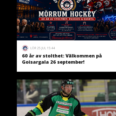
LÖR 25 JUL 15:44
60 år av stolthet: Välkommen på
Goisargala 26 september!