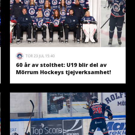
TOR 23 JUL 15:40
60 år av stolthet: U19 blir del av
Mörrum Hockeys tjejverksamhet!