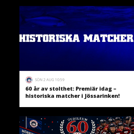
SÖN 2 AUG 10:59
60 år av stolthet: Premiär idag –
historiska matcher i Jössarinken!