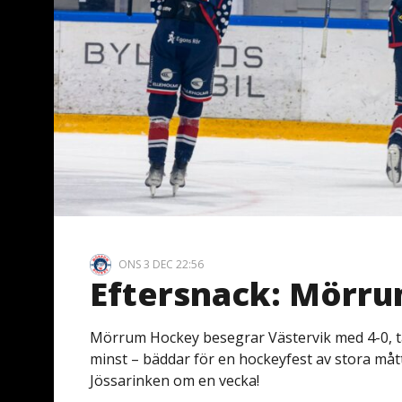
ONS 3 DEC 22:56
Eftersnack: Mörru
Mörrum Hockey besegrar Västervik med 4-0, tar 
minst – bäddar för en hockeyfest av stora måt
Jössarinken om en vecka!