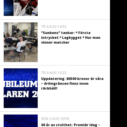
TIS 4 AUG 14:52
”Sunkens” tankar: * Första
intrycket * Lagbygget * Hur man
vinner matcher
TIS 4 AUG 10:23
Uppdatering: 80500 kronor är våra
– drömgränsen finns inom
räckhåll!
SÖN 2 AUG 10:59
60 år av stolthet: Premiär idag –