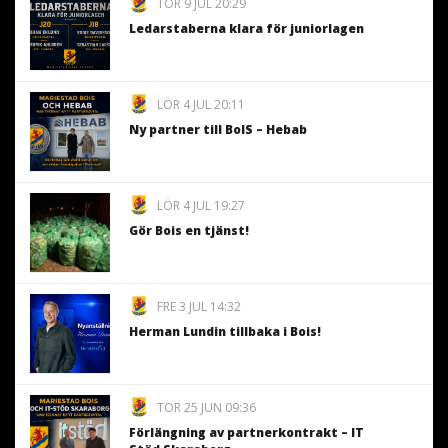
TOR 9 JUL 20:29
Ledarstaberna klara för juniorlagen
LÖR 4 JUL 20:11
Ny partner till BoIS – Hebab
LÖR 4 JUL 19:27
Gör Bois en tjänst!
FRE 3 JUL 14:32
Herman Lundin tillbaka i Bois!
TOR 25 JUN 09:36
Förlängning av partnerkontrakt – IT