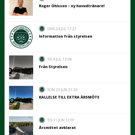
Roger Ohlsson – ny huvudtränare!
ONS 24 JUL 17:27
Information från styrelsen
TIS 9 JUL 13:08
Från Styrelsen
SÖN 23 JUN 21:26
KALLELSE TILL EXTRA ÅRSMÖTE
TIS 11 JUN 12:01
Årsmötet avklarat