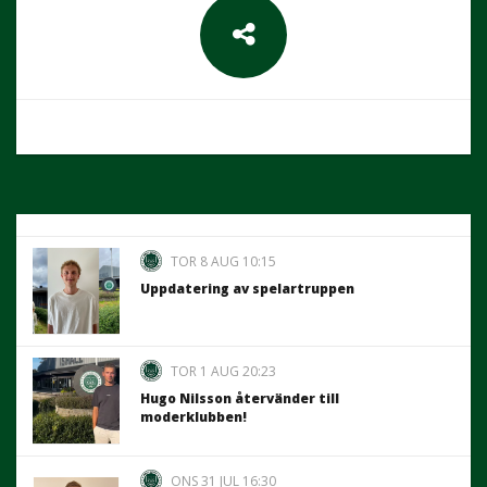
TOR 8 AUG 10:15
Uppdatering av spelartruppen
TOR 1 AUG 20:23
Hugo Nilsson återvänder till
moderklubben!
ONS 31 JUL 16:30